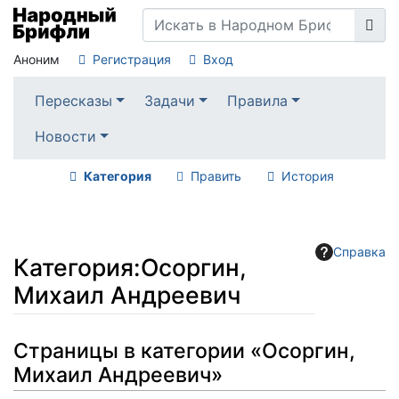
Аноним
Регистрация
Вход
Пересказы
Задачи
Правила
Новости
Категория
Править
История
Справка
Категория
:
Осоргин,
Михаил Андреевич
Перейти к:
навигация
,
поиск
Страницы в категории «Осоргин,
Михаил Андреевич»