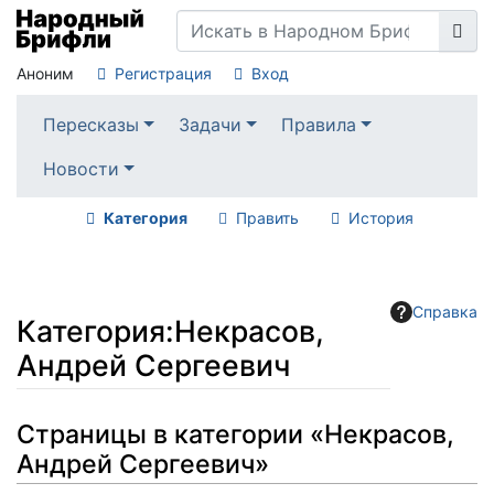
Аноним
Регистрация
Вход
Пересказы
Задачи
Правила
Новости
Категория
Править
История
Справка
Категория
:
Некрасов,
Андрей Сергеевич
Перейти к:
навигация
,
поиск
Страницы в категории «Некрасов,
Андрей Сергеевич»