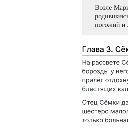
Возле Мари
родившаяся
погожий и 
Глава 3. С
На рассвете С
борозды у нег
прилёг отдохну
блестящих ка
Отец Сёмки да
шестеро малол
только больная