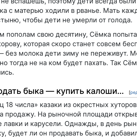
 не вспашешь, поэтому дети всегда был
мка с матерью ходили в рванье. Мать каж
тыню, чтобы дети не умерли от голода.
ем пополам свою десятину, Сёмка попыта
орову, которая скоро станет совсем бесп
— без молока дети зиму не переживут. 
но тогда не на ком будет пахать. Так Сё
ись.
родать быка — купить калоши…
[
ре
 18 числа» казаки из окрестных хуторов
на продажу. На рыночной площади откры
 лавки и карусели. Однажды, в день рын
, будет ли он продавать быка, и добавил