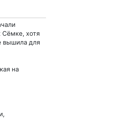
ачали
 Сёмке, хотя
е вышила для
кая на
и,