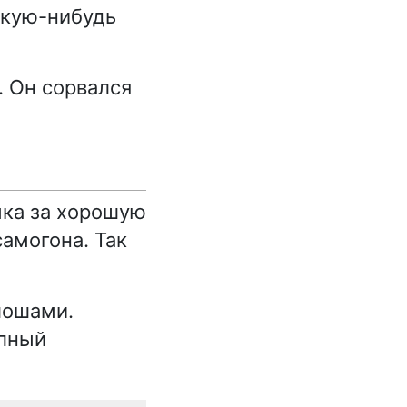
акую-нибудь
. Он сорвался
ыка за хорошую
амогона. Так
лошами.
олный