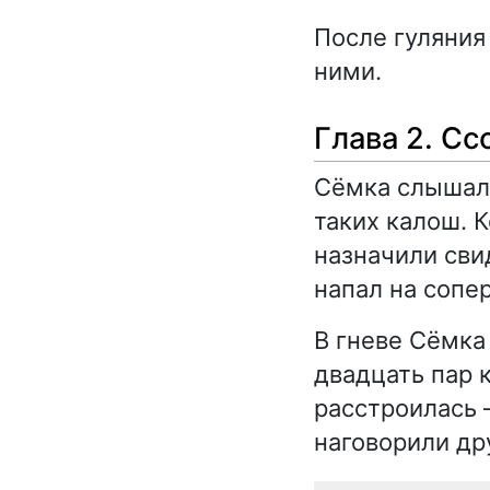
После гуляния
ними.
Глава 2. С
Сёмка слышал,
таких калош. 
назначили сви
напал на сопер
В гневе Сёмка
двадцать пар 
расстроилась
наговорили дру