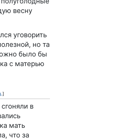
и полуголодные
дую весну
лся уговорить
олезной, но та
Можно было бы
мка с матерью
д.
]
 сгоняли в
вались
ка мать
а, что за