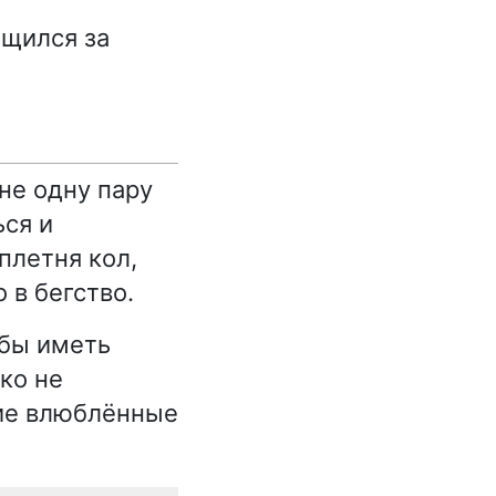
ащился за
не одну пару
ься и
плетня кол,
 в бегство.
 бы иметь
ко не
ие влюблённые