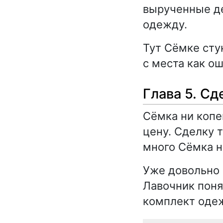
вырученные де
одежду.
Тут Сёмке сту
с места как о
Глава 5. Сд
Сёмка ни копе
цену. Сделку 
много Сёмка н
Уже довольно 
Лавочник поня
комплект одеж