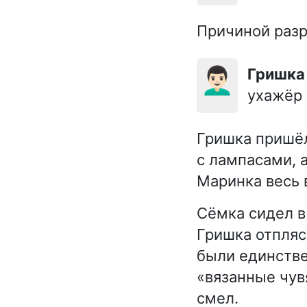
Причиной разр
👨🏻‍🦱
Гришка
ухажёр 
Гришка пришёл
с лампасами, 
Маринка весь 
Сёмка сидел в
Гришка отпляс
были единстве
«вязанные чув
смел.