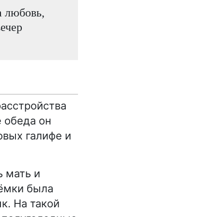
а любовь,
вечер
расстройства
е обеда он
овых галифе и
ь мать и
Сёмки была
к. На такой