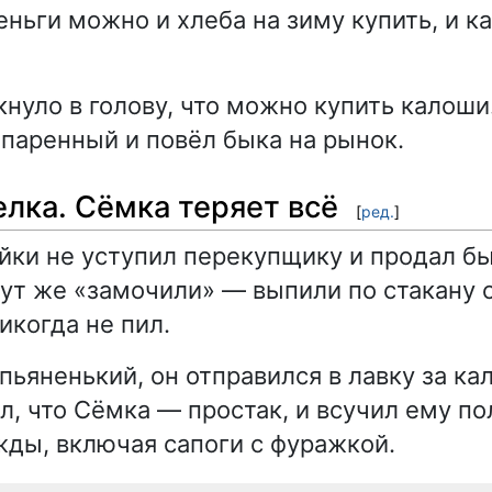
ньги можно и хлеба на зиму купить, и к
кнуло в голову, что можно купить калоши
шпаренный и повёл быка на рынок.
елка. Сёмка теряет всё
[
ред.
]
йки не уступил перекупщику и продал б
тут же «замочили» — выпили по стакану с
икогда не пил.
пьяненький, он отправился в лавку за ка
л, что Сёмка — простак, и всучил ему п
ды, включая сапоги с фуражкой.