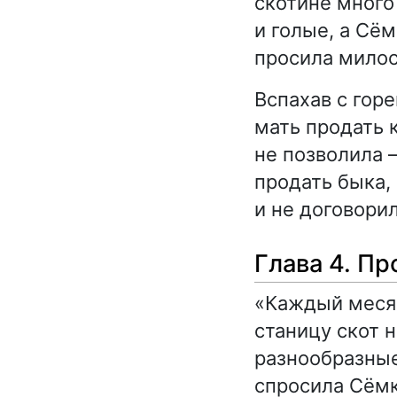
скотине много
и голые, а Сё
просила милос
Вспахав с гор
мать продать к
не позволила 
продать быка, 
и не договорил
Глава 4. П
«Каждый месяц
станицу скот 
разнообразные
спросила Сёмку