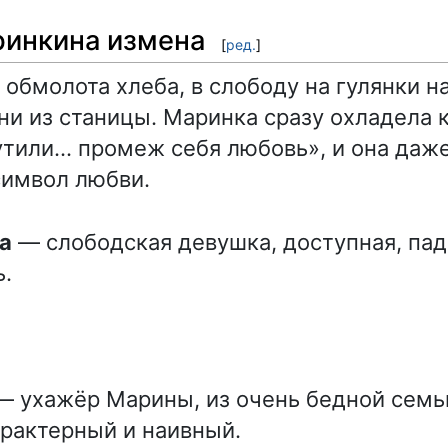
аринкина измена
[
ред.
]
 обмолота хлеба, в слободу на гулянки н
ни из станицы. Маринка сразу охладела к
утили… промеж себя любовь», и она даж
символ любви.
ка
— слободская девушка, доступная, пад
.
 ухажёр Марины, из очень бедной семь
рактерный и наивный.