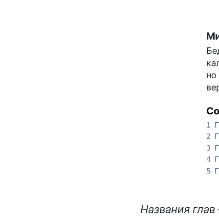
Ми
Бе
ка
но
ве
С
Г
1
Г
2
Г
3
Г
4
Г
5
Названия глав