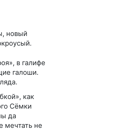
ы, новый
окроусый.
оя», в галифе
щие галоши.
ляда.
бкой», как
ого Сёмки
ны да
е мечтать не