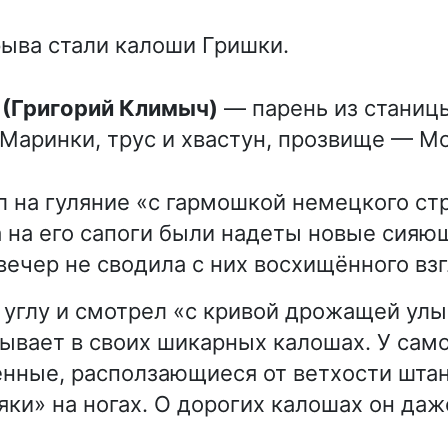
ыва стали калоши Гришки.
 (Григорий Климыч)
— парень из станиц
Маринки, трус и хвастун, прозвище — М
 на гуляние «с гармошкой немецкого стр
а на его сапоги были надеты новые сияю
вечер не сводила с них восхищённого взг
 углу и смотрел «с кривой дрожащей улы
ывает в своих шикарных калошах. У сам
нные, расползающиеся от ветхости шта
яки» на ногах. О дорогих калошах он даж