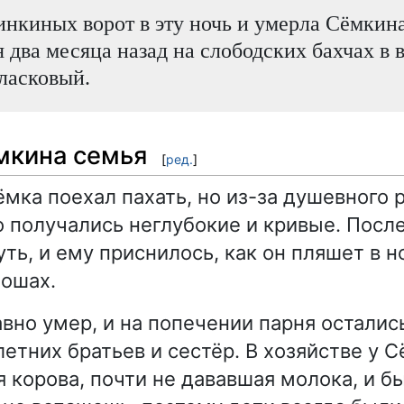
нкиных ворот в эту ночь и умерла Сёмкин
 два месяца назад на слободских бахчах в 
ласковый.
ёмкина семья
[
ред.
]
ёмка поехал пахать, но из-за душевного 
о получались неглубокие и кривые. Посл
ть, и ему приснилось, как он пляшет в н
лошах.
вно умер, и на попечении парня осталис
етних братьев и сестёр. В хозяйстве у 
 корова, почти не дававшая молока, и бы