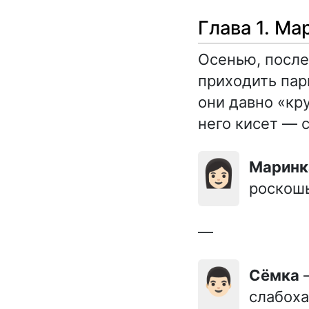
Глава 1. М
Осенью, после
приходить пар
они давно «кр
него кисет — 
👩🏻
Марин
роскошь
—
👨🏻
Сёмка
—
слабоха