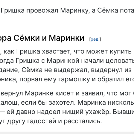
 Гришка провожал Маринку, а Сёмка пот
сора Сёмки и Маринки
[
ред.
]
 как Гришка хвастает, что может купить 
Когда Гришка с Маринкой начали целоват
дание, Сёмка не выдержал, выдернул из 
ника, порвал ему гармошку и обратил его
 вернул Маринке кисет и заявил, что мог
калош, если бы захотел. Маринка нисколь
 — ей давно надоел нищий ухажёр. Бывш
г другу гадостей и расстались.