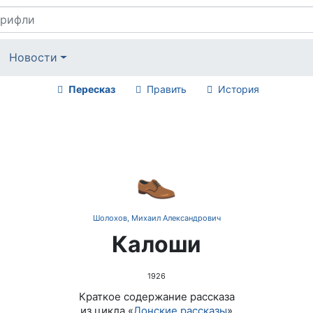
Новости
Пересказ
Править
История
👞
Шолохов, Михаил Александрович
Калоши
1926
Краткое содержание рассказа
из цикла «
Донские рассказы
»