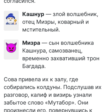
согласился.
Кашнур
— злой волшебник,
🧙🏻‍♂️
отец Мизры, коварный и
мстительный.
Мизра
— сын волшебника
👿
Кашнура, самозванец,
временно захвативший трон
Багдада.
Сова привела их к залу, где
собирались колдуны. Подслушав их
разговор, калиф и визирь узнали
забытое слово «Мутабор». Они
произнесли его, повернувшись к