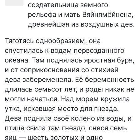
создательница земного
рельефа и мать Вяйнямёйнена,
древнейшая из воздушных дев.
Тяготясь однообразием, она
спустилась к водам первозданного
океана. Там поднялась яростная буря,
и от соприкосновения со стихией
дева забеременела. Её беременность
длилась семьсот лет, и роды никак не
могли начаться. Над морем кружила
утка, искавшая место для гнезда.
Дева подняла своё колено из воды, и
птица свила там гнездо, снеся семь
яиц — шесть золотых и одно