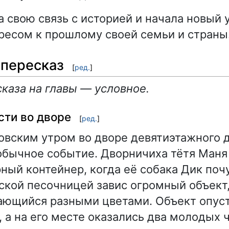
а свою связь с историей и начала новый 
ресом к прошлому своей семьи и страны
пересказ
[
ред.
]
каза на главы — условное.
сти во дворе
[
ред.
]
овским утром во дворе девятиэтажного 
бычное событие. Дворничиха тётя Маня
ный контейнер, когда её собака Дик поч
тской песочницей завис огромный объект
ающийся разными цветами. Объект опуст
, а на его месте оказались два молодых 