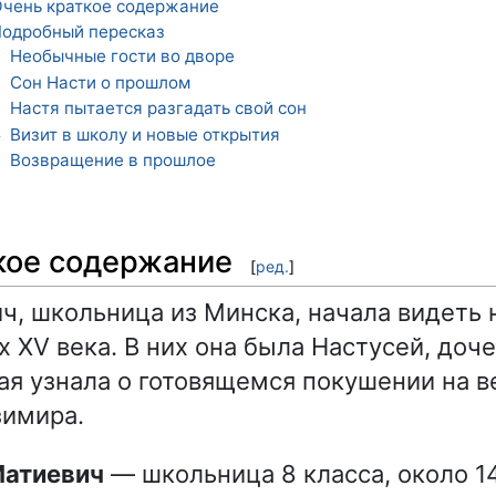
чень краткое содержание
одробный пересказ
Необычные гости во дворе
1
Сон Насти о прошлом
2
Настя пытается разгадать свой сон
3
Визит в школу и новые открытия
4
Возвращение в прошлое
5
кое содержание
[
ред.
]
ч, школьница из Минска, начала видеть
х XV века. В них она была Настусей, доч
ая узнала о готовящемся покушении на в
зимира.
Матиевич
— школьница 8 класса, около 14