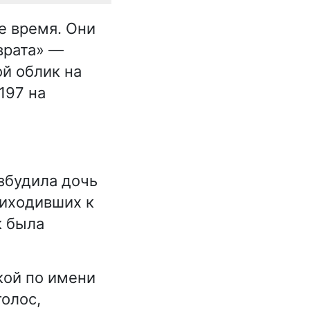
е время. Они
зврата» —
й облик на
197 на
збудила дочь
риходивших к
к была
кой по имени
олос,