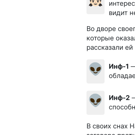
интерес
видит н
Во дворе свое
которые оказа
рассказали ей 
👽
Инф-1
—
облада
👽
Инф-2
—
способн
В своих снах 