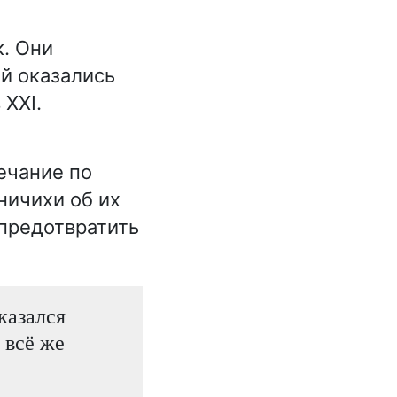
к. Они
й оказались
 XXI.
ечание по
ничихи об их
 предотвратить
казался
 всё же