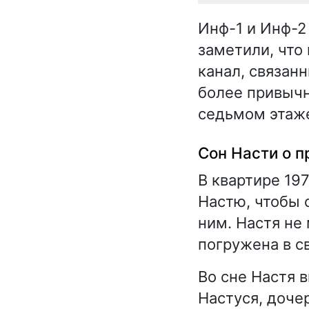
Инф-1 и Инф-2
заметили, что 
канал, связан
более привычн
седьмом этаж
Сон Насти о 
В квартире 19
Настю, чтобы 
ним. Настя не 
погружена в с
Во сне Настя 
Настуся, доче