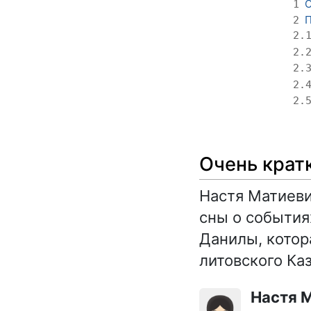
О
1
П
2
2.
2.
2.
2.
2.
Очень крат
Настя Матиеви
сны о события
Данилы, котор
литовского Ка
Настя 
👧🏻