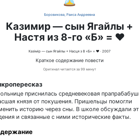
Боровикова, Раиса Андреевна
Казимир — сын Ягайлы +
Настя из 8-го «Б» = ❤️
Казімір — сын Ягайлы + Насця з 8 «Б» = ❤️
· 2007
Краткое содержание повести
Оригинал читается за 99 минут
кропересказ
ольнице приснилась средневековая прапрабабуш
асшая князя от покушения. Пришельцы помогли
менить историю через сны. В школе обсуждали э
дения и связанные с ними исторические факты.
одержание