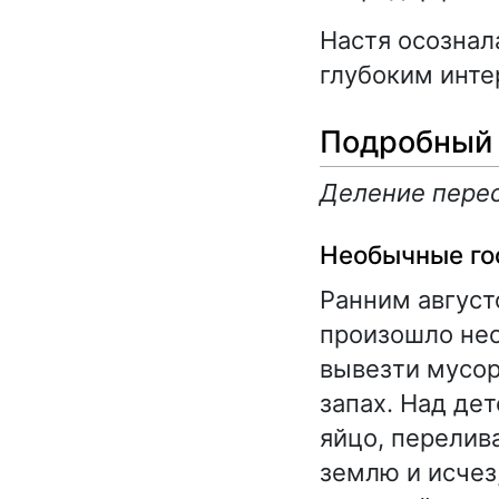
Настя осознал
глубоким инте
Подробный 
Деление перес
Необычные го
Ранним август
произошло нео
вывезти мусор
запах. Над де
яйцо, перелив
землю и исчез