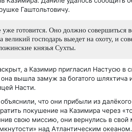
ив Казимира. Даниле удалось сообщить о
рушке Гаштольтовичу.
уже готовится. Оно должно совершиться в
да великий господарь выедет на охоту, и со
ложинские князья Сухты.
аскрыт, а Казимир пригласил Настусю в с
 она вышла замуж за богатого шляхтича и
цей Насти.
 объяснили, что они прибыли из далёкого
ратить покушение на Казимира через «то
лнив свою миссию, они вернулись в свой
мкнутости» над Атлантическим океаном.