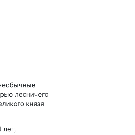
 необычные
ерью лесничего
еликого князя
 лет,