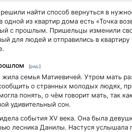
 решили найти способ вернуться в нужно
в одной из квартир дома есть «Точка во
ный с прошлым. Пришельцы изменили сво
ый для людей и отправились в квартиру 
е.
прошлом
[
ред.
]
7 жила семья Матиевичей. Утром мать ра
сообщить о странных молодых людях, п
могла понять, о чём говорит мать, так ка
вой удивительный сон.
видела события XV века. Она была девуш
рью лесника Данилы. Настуся услышала г