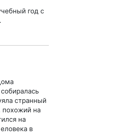
учебный год с
.
дома
 собиралась
уяла странный
, похожий на
ился на
человека в