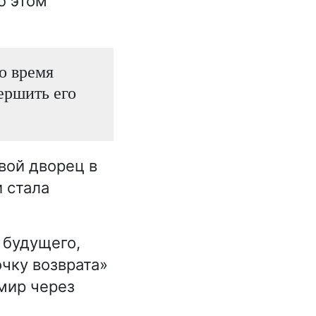
б этом
о время
вершить его
вой дворец в
 стала
 будущего,
чку возврата»
 мир через