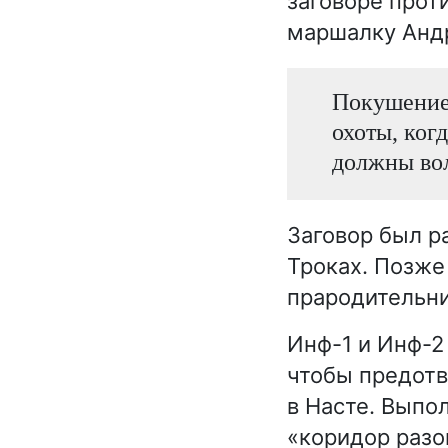
заговоре прот
маршалку Анд
Покушение 
охоты, ког
должны во
Заговор был р
Троках. Позже
прародительни
Инф-1 и Инф-2
чтобы предотв
в Насте. Выпо
«коридор разо