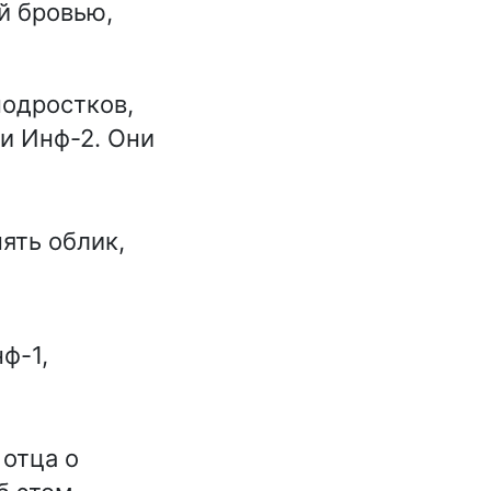
й бровью,
подростков,
и Инф-2. Они
ять облик,
ф-1,
 отца о