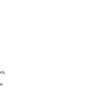
ка,
ти