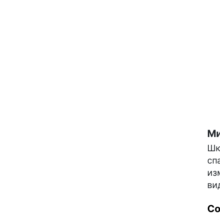
Ми
Шк
сп
из
ви
С