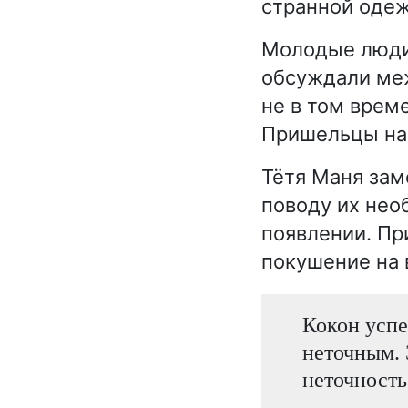
странной одеж
Молодые люди 
обсуждали меж
не в том време
Пришельцы наз
Тётя Маня зам
поводу их нео
появлении. Пр
покушение на 
Кокон успе
неточным. 
неточность