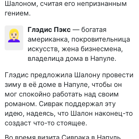
Шалоном, считая его непризнанным
гением.
Глэдис Пэкс
— богатая
👱🏻‍♀️
американка, покровительница
искусств, жена бизнесмена,
владелица дома в Напуле.
Глэдис предложила Шалону провести
зиму в её доме в Напуле, чтобы он
мог спокойно работать над своим
романом. Сиврак поддержал эту
идею, надеясь, что Шалон наконец-то
создаст что-то стоящее.
Во время визита Сиврака в Напуль