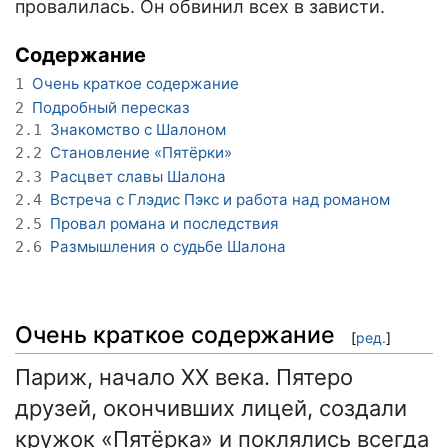
провалилась. Он обвинил всех в зависти.
Содержание
Очень краткое содержание
1
Подробный пересказ
2
Знакомство с Шалоном
2.1
Становление «Пятёрки»
2.2
Расцвет славы Шалона
2.3
Встреча с Глэдис Пэкс и работа над романом
2.4
Провал романа и последствия
2.5
Размышления о судьбе Шалона
2.6
Очень краткое содержание
[
ред.
]
Париж, начало XX века. Пятеро
друзей, окончивших лицей, создали
кружок «Пятёрка» и поклялись всегда