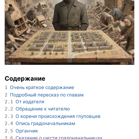
Содержание
Очень краткое содержание
1
Подробный пересказ по главам
2
От издателя
2.1
Обращение к читателю
2.2
О корени происхождения глуповцев
2.3
Опись градоначальникам
2.4
Органчик
2.5
Сказание о шести градоначальницах
2.6