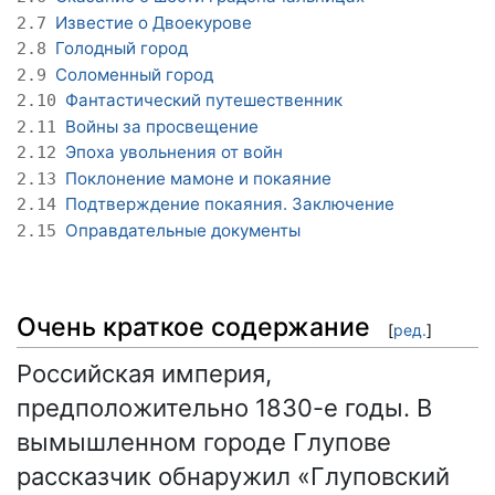
Известие о Двоекурове
2.7
Голодный город
2.8
Соломенный город
2.9
Фантастический путешественник
2.10
Войны за просвещение
2.11
Эпоха увольнения от войн
2.12
Поклонение мамоне и покаяние
2.13
Подтверждение покаяния. Заключение
2.14
Оправдательные документы
2.15
Очень краткое содержание
[
ред.
]
Российская империя,
предположительно 1830-е годы. В
вымышленном городе Глупове
рассказчик обнаружил «Глуповский