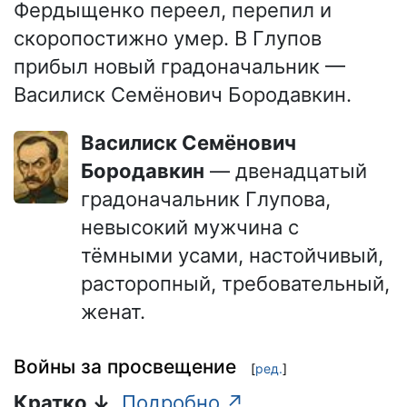
Фердыщенко переел, перепил и
скоропостижно умер. В Глупов
прибыл новый градоначальник —
Василиск Семёнович Бородавкин.
Василиск Семёнович
Бородавкин
— двенадцатый
градоначальник Глупова,
невысокий мужчина с
тёмными усами, настойчивый,
расторопный, требовательный,
женат.
Войны за просвещение
[
ред.
]
Кратко ↓
Подробно ↗