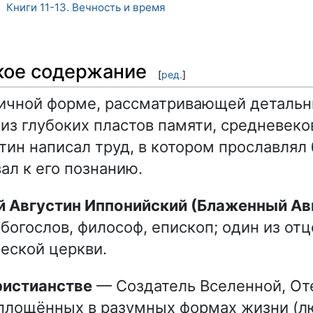
Книги 11-13. Вечность и время
5
кое содержание
[
ред.
]
фичной форме, рассматривающей деталь
из глубоких пластов памяти, средневеко
тин написал труд, в котором прославлял
ал к его познанию.
богослов, философ, епископ; один из от
еской церкви.
Христианстве
— Создатель Вселенной, От
площённых в разумных формах жизни (л