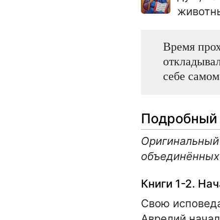
животны
Время прох
откладывал
себе самом
Подробный 
Оригинальный т
объединённых 
Книги 1-2. На
Свою исповеда
Аврелий начал