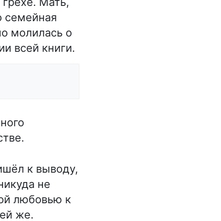
грехе. Мать,
то семейная
но молилась о
и всей книги.
ного
стве.
ишёл к выводу,
 никуда не
ной любовью к
ей же.