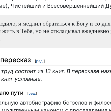
е), Чистейший и Всесовершеннейший Ду
одило, я медлил обратиться к Богу и со дня
 жить в Тебе, но не откладывал ежедневно 
.
пересказ
[
ред.
]
руд состоит из 13 книг. В пересказе наз
книг условные.
чало пути
[
ред.
]
льную автобиографию богослов и филос
 молитвенным каноном с прославления 