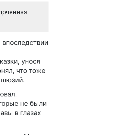
ядоченная
и впоследствии
л
казки, унося
нял, что тоже
иллюзий.
овал.
торые не были
авы в глазах