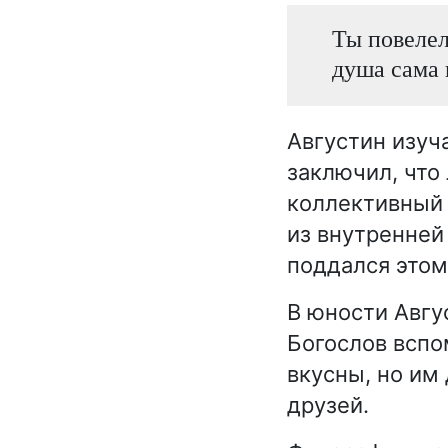
Ты повелел 
душа сама 
Августин изуч
заключил, что
коллективный п
из внутренней
поддался этом
В юности Авгу
Богослов вспо
вкусны, но им
друзей.