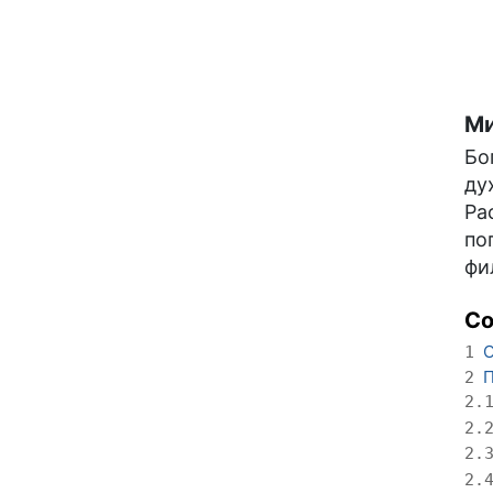
Ми
Бо
ду
Ра
по
фи
С
О
1
П
2
2.
2.
2.
2.