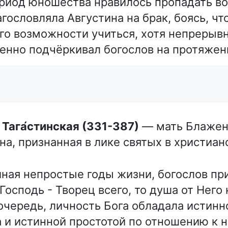
риод юношества нравилось пропадать во 
гословляла Августина на брак, боясь, ч
го возможности учиться, хотя непрерыв
бенно подчёркивал богослов на протяжени
а Тага́стинская (331-387)
— мать Блажен
на, признанная в лике святых в христиан
иная непростые годы жизни, богослов пр
Господь - Творец всего, то душа от Него
 очередь, личность Бога обладала истин
 и истинной простотой по отношению к н