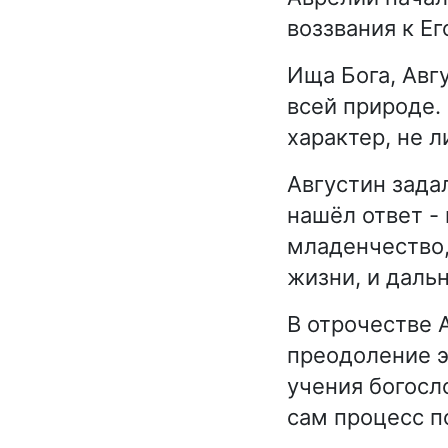
воззвания к Ег
Ища Бога, Авг
всей природе.
характер, не 
Августин зада
нашёл ответ -
младенчество,
жизни, и даль
В отрочестве 
преодоление э
учения богосло
сам процесс п