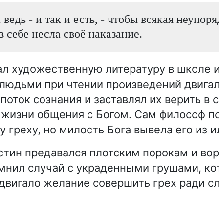
ведь - и так и есть, - чтобы всякая неупор
в себе несла своё наказание.
ал художественную литературу в школе 
 людьми при чтении произведений двига
оток сознания и заставлял их верить в с
 жизни общения с Богом. Сам философ по
у греху, но милость Бога вывела его из 
стин предавался плотским порокам и вор
мнил случай с украденными грушами, ко
 двигало желание совершить грех ради сл