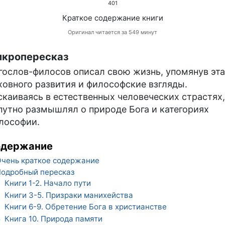
401
Краткое содержание книги
Оригинал читается за 549 минут
кропересказ
гослов-филосов описал свою жизнь, упомянув эт
ховного развития и философские взгляды.
скаиваясь в естественных человеческих страстях,
путно размышлял о природе Бога и категориях
лософии.
одержание
чень краткое содержание
одробный пересказ
Книги 1-2. Начало пути
1
Книги 3-5. Призраки манихейства
2
Книги 6-9. Обретение Бога в христианстве
3
Книга 10. Природа памяти
4