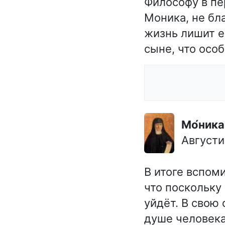
Философу в пе
Моника, не бла
жизнь лишит е
сыне, что осо
Мо́ник
Августи
В итоге вспом
что поскольку 
уйдёт. В свою
душе человека