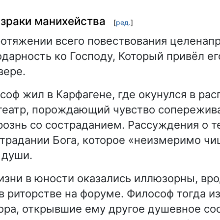
израки манихейства
[
ред.
]
ротяжении всего повествования целенап
дарность ко Господу, Который привёл ег
вере.
соф жил в Карфагене, где окунулся в рас
театр, порождающий чувство сопережива
рознь со состраданием. Рассуждения о т
страдании Бога, которое «неизмеримо чи
 души.
зни в юности оказались иллюзорны, вр
в риторстве на форуме. Философ тогда и
ора, открывшие ему другое душевное со