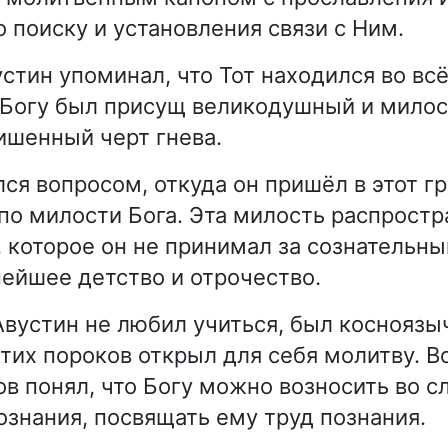
о поиску и установления связи с Ним.
устин упоминал, что Тот находился во вс
 Богу был присущ великодушный и мило
лишенный черт гнева.
лся вопросом, откуда он пришёл в этот 
 по милости Бога. Эта милость распростр
 которое он не принимал за сознательны
нейшее детство и отрочество.
Авустин не любил учиться, был косноязы
тих пороков открыл для себя молитву. В
в понял, что Богу можно возносить во с
ознания, посвящать ему труд познания.