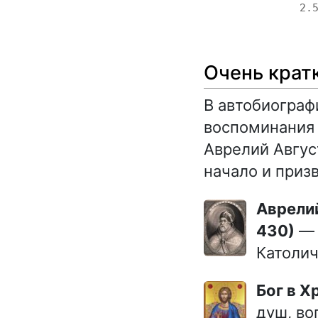
2.
Очень крат
В автобиогра
воспоминания 
Аврелий Авгус
начало и призв
Аврелий Августин Иппонийский (Блаженный Августин) (354-
430)
— 
Католич
Бог в 
душ, во