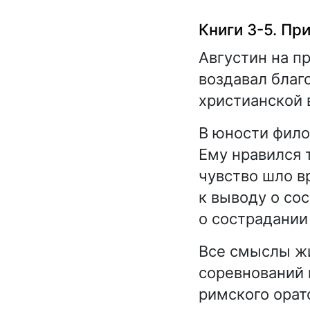
Книги 3-5. Пр
Августин на п
воздавал благо
христианской 
В юности фило
Ему нравился 
чувство шло в
к выводу о со
о сострадании
Все смыслы жи
соревнований 
римского орат