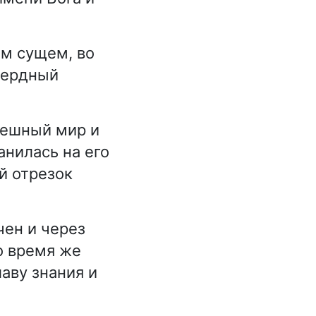
ём сущем, во
сердный
грешный мир и
анилась на его
й отрезок
чен и через
о время же
лаву знания и