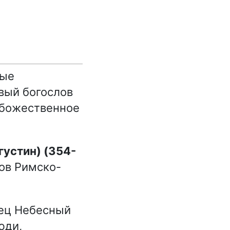
ные
вый богослов
 божественное
цов Римско-
ец Небесный
юди,