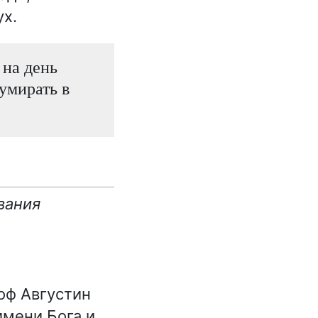
х.
 на день
умирать в
вания
оф Августин
имени Бога и