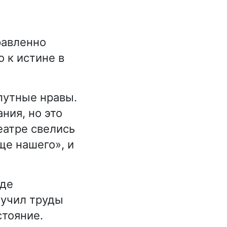
равленно
о к истине в
путные нравы.
ния, но это
еатре свелись
ще нашего», и
оде
зучил труды
стояние.