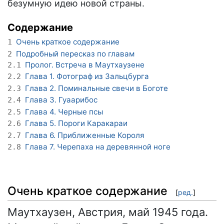
безумную идею новой страны.
Содержание
Очень краткое содержание
1
Подробный пересказ по главам
2
Пролог. Встреча в Маутхаузене
2.1
Глава 1. Фотограф из Зальцбурга
2.2
Глава 2. Поминальные свечи в Боготе
2.3
Глава 3. Гуаарибос
2.4
Глава 4. Черные псы
2.5
Глава 5. Пороги Каракараи
2.6
Глава 6. Приближенные Короля
2.7
Глава 7. Черепаха на деревянной ноге
2.8
Очень краткое содержание
[
ред.
]
Маутхаузен, Австрия, май 1945 года.