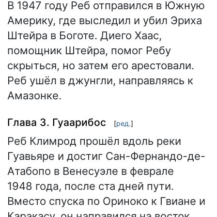
В 1947 году Реб отправился в Южную
Америку, где выследил и убил Эриха
Штейра в Боготе. Диего Хаас,
помощник Штейра, помог Ребу
скрыться, но затем его арестовали.
Реб ушёл в джунгли, направляясь к
Амазонке.
Глава 3. Гуаарибос
[
ред.
]
Реб Климрод прошёл вдоль реки
Гуавьяре и достиг Сан-Фернандо-де-
Атабопо в Венесуэле в феврале
1948 года, после ста дней пути.
Вместо спуска по Ориноко к Гвиане и
Каракасу, он направился на восток,