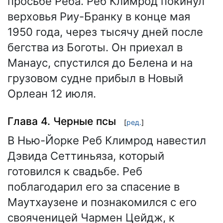
просьбе Реба. Реб Климрод покинул
верховья Риу-Бранку в конце мая
1950 года, через тысячу дней после
бегства из Боготы. Он приехал в
Манаус, спустился до Белена и на
грузовом судне прибыл в Новый
Орлеан 12 июля.
Глава 4. Черные псы
[
ред.
]
В Нью-Йорке Реб Климрод навестил
Дэвида Сеттиньяза, который
готовился к свадьбе. Реб
поблагодарил его за спасение в
Маутхаузене и познакомился с его
свояченицей Чармен Цейдж, к