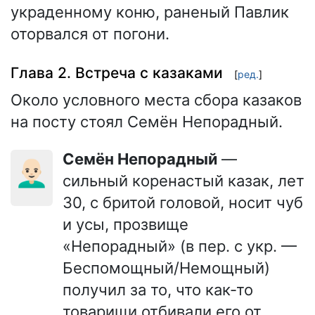
украденному коню, раненый Павлик
оторвался от погони.
Глава 2. Встреча с казаками
[
ред.
]
Около условного места сбора казаков
на посту стоял Семён Непорадный.
Семён Непорадный
—
👨🏻‍🦲
сильный коренастый казак, лет
30, с бритой головой, носит чуб
и усы, прозвище
«Непорадный» (в пер. с укр. —
Беспомощный/Немощный)
получил за то, что как-то
товарищи отбивали его от