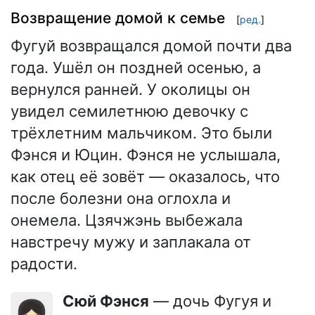
Возвращение домой к семье
[
ред.
]
Фугуй возвращался домой почти два
года. Ушёл он поздней осенью, а
вернулся ранней. У околицы он
увидел семилетнюю девочку с
трёхлетним мальчиком. Это были
Фэнся и Юцин. Фэнся не услышала,
как отец её зовёт — оказалось, что
после болезни она оглохла и
онемела. Цзячжэнь выбежала
навстречу мужу и заплакала от
радости.
Сюй Фэнся
— дочь Фугуя и
👧🏻