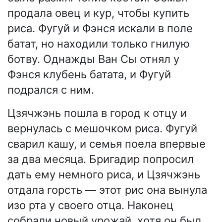
продала овец и кур, чтобы купить
риса. Фугуй и Фэнся искали в поле
батат, но находили только гнилую
ботву. Однажды Ван Сы отнял у
Фэнся клубень батата, и Фугуй
подрался с ним.
Цзячжэнь пошла в город к отцу и
вернулась с мешочком риса. Фугуй
сварил кашу, и семья поела впервые
за два месяца. Бригадир попросил
дать ему немного риса, и Цзячжэнь
отдала горсть — этот рис она вынула
изо рта у своего отца. Наконец
собрали новый урожай, хотя он был