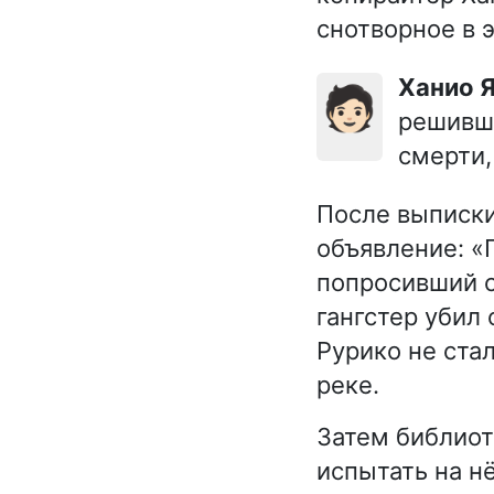
снотворное в э
Ханио
🧑🏻
решивши
смерти,
После выписки
объявление: «
попросивший с
гангстер убил
Рурико не ста
реке.
Затем библиот
испытать на н