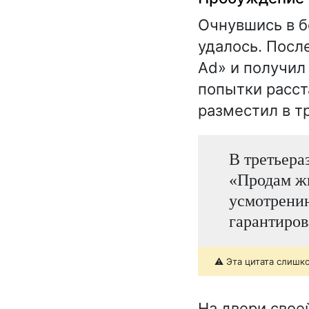
Очнувшись в б
удалось. Посл
Ad» и получил
попытки расст
разместил в т
В третьера
«Продам жи
усмотрению
гарантиров
⚠️ Эта цитата слишк
На двери свое