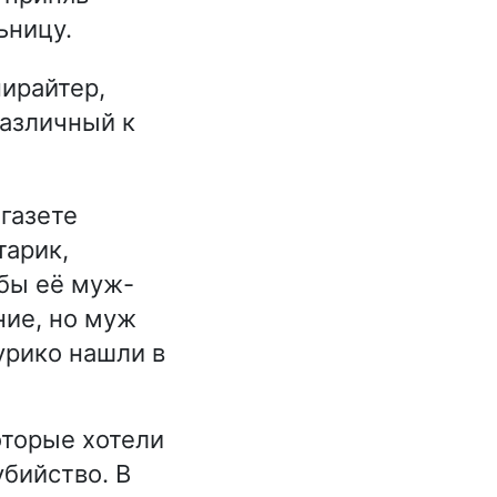
ьницу.
пирайтер,
различный к
газете
тарик,
бы её муж-
ние, но муж
урико нашли в
оторые хотели
бийство. В