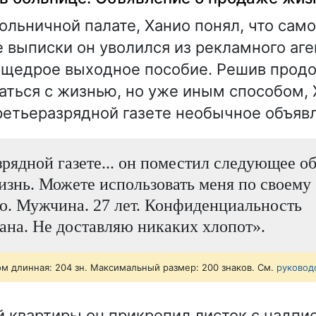
ольничной палате, Ханио понял, что сам
е выписки он уволился из рекламного аге
 щедрое выходное пособие. Решив прод
аться с жизнью, но уже иным способом,
ретьеразрядной газете необычное объяв
зрядной газете... он поместил следующее о
знь. Можете использовать меня по своему
. Мужчина. 27 лет. Конфиденциальность
ана. Не доставляю никаких хлопот».
ом длинная: 204 зн. Максимальный размер: 200 знаков. См.
руковод
й квартиры он прикрепил листок с надпи