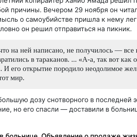
етний копирайтер Ханио Ямада решил п
ой причины. Вечером 29 ноября он читал
 мысль о самоубийстве пришла к нему лег
словно он решил отправиться на пикник.
 что на ней написано, не получилось — все
ратились в тараканов. ... «A-а, так вот как 
.. И его открытие породило неодолимое же
тот мир.
большую дозу снотворного в последней 
ние, но его спасли — доставили в больни
в больнице. Объявление о продаже жиз