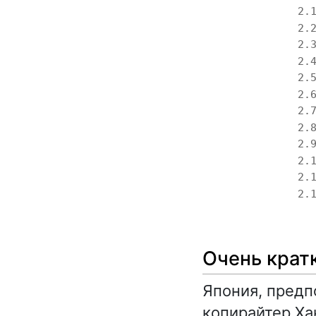
2.
2.
2.
2.
2.
2.
2.
2.
2.
2.
2.
2.
Очень крат
Япония, предп
копирайтер Ха