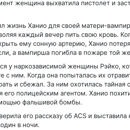
ент женщина выхватила пистолет и зас
л жизнь Ханио для своей матери-вампи
зволяя каждый вечер пить свою кровь. К
крыть ему сонную артерию, Ханио потеря
асли, а вампирша погибла в пожаре той ж
ся у наркозависимой женщины Рэйко, ко
е с ним. Когда она попыталась их отрави
рать и сбежал. За ним охотилась тайная 
я его полицейским агентом. Ханио похити
омощью фальшивой бомбы.
верила его рассказу об ACS и выставила 
один в ночи.