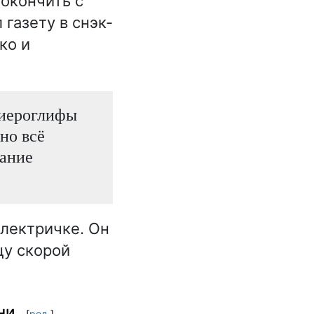
окончить с
 газету в снэк-
ко и
 иероглифы
оно всё
лание
электричке. Он
цу скорой
ни
[
ред.
]