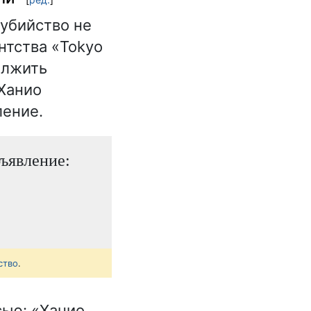
оубийство не
нтства «Tokyo
олжить
 Ханио
ление.
бъявление:
ство
.
сью: «Ханио