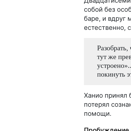
Двадцатисемил
собой без особ
баре, и вдруг
естественно, 
Разобрать,
тут же прев
устроено».
покинуть э
Ханио принял 
потерял созна
помощи.
Пробуждение 