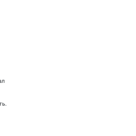
ал
ть.