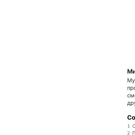
Ми
Му
пр
см
др
С
О
1
П
2