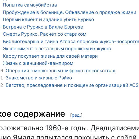
Попытка самоубийства
1
Пробуждение в больнице. Объявление о продаже жизни
2
Первый клиент и задание убить Рурико
3
Встреча с Рурико в Вилле Боргезе
4
Смерть Рурико. Расчёт со стариком
5
Библиотекарша и тайна Атласа японских жуков-носорого
6
Эксперимент с летальным порошком из жуков
7
Каору покупает жизнь для своей матери
8
Жизнь с женщиной-вампиром
9
Операция с морковным шифром в посольствах
10
Знакомство и жизнь с Рэйко
11
Бегство, преследование и похищение организацией ACS
12
кое содержание
[
ред.
]
оложительно 1960-е годы. Двадцатисем
нио Ямада попытался покончить с собой,