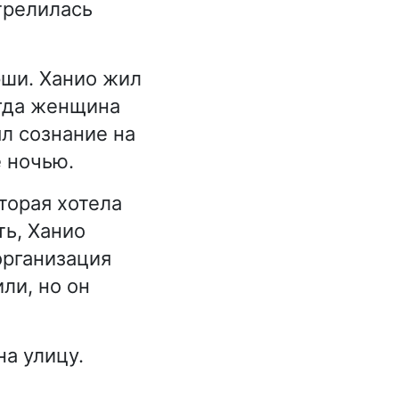
трелилась
рши. Ханио жил
огда женщина
л сознание на
е ночью.
торая хотела
ть, Ханио
организация
ли, но он
на улицу.