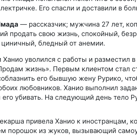
лектричке. Его спасли и доставили в бол
 Ямада
— рассказчик; мужчина 27 лет, ко
й продать свою жизнь, спокойный, без
 циничный, бледный от анемии.
 Ханио уволился с работы и разместил в 
Продам жизнь». Первым клиентом стал с
облазнить его бывшую жену Рурико, что
 обоих любовников. Ханио выполнил зада
л его убивать. На следующий день тело Р
екарша привела Ханио к иностранцам, к
ём порошок из жуков, вызывающий самоу