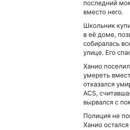
последний мом
вместо него.
Школьник купи
в её доме, по
собиралась вс
улице. Его сп
Ханио поселил
умереть вмест
отказался уми
ACS, считавша
вырвался с п
Полиция не по
Ханио остался 