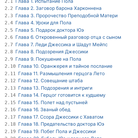
Глава 1. Испытание Пола
2.1
Глава 2. Заговор барона Харконнена
2.2
Глава 3. Пророчество Преподобной Матери
2.3
Глава 4. Уроки для Пола
2.4
Глава 5. Подарок доктора Юэ
2.5
Глава 6. Откровенный разговор отца с сыном
2.6
Глава 7. Леди Джессика и Шадут Мейпс
2.7
Глава 8. Подозрения Джессики
2.8
Глава 9. Покушение на Пола
2.9
Глава 10. Оранжерея и тайное послание
2.10
Глава 11. Размышления герцога Лето
2.11
Глава 12. Совещание штаба
2.12
Глава 13. Подозрения и интриги
2.13
Глава 14. Герцог готовится к худшему
2.14
Глава 15. Полет над пустыней
2.15
Глава 16. Званый обед
2.16
Глава 17. Ссора Джессики с Хаватом
2.17
Глава 18. Предательство доктора Юэ
2.18
Глава 19. Побег Пола и Джессики
2.19