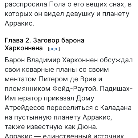
расспросила Пола о его вещих снах, в
которых он видел девушку и планету
Арракис.
Глава 2. Заговор барона
Харконнена
[
ред.
]
Барон Владимир Харконнен обсуждал
свои коварные планы со своим
ментатом Питером де Врие и
племянником Фейд-Раутой. Падишах-
Император приказал Дому
Атрейдесов переселиться с Каладана
на пустынную планету Арракис,
также известную как Дюна.
Арракис — единственный источник