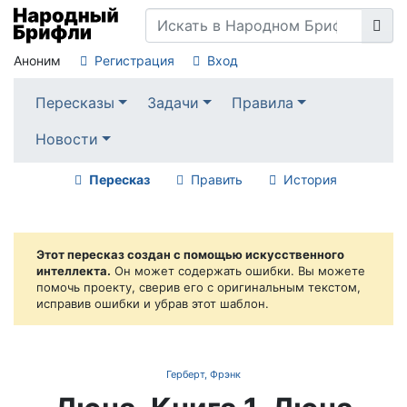
Аноним
Регистрация
Вход
Пересказы
Задачи
Правила
Новости
Пересказ
Править
История
Этот пересказ создан с помощью искусственного
интеллекта.
Он может содержать ошибки. Вы можете
помочь проекту, сверив его с оригинальным текстом,
исправив ошибки и убрав этот шаблон.
Герберт, Фрэнк