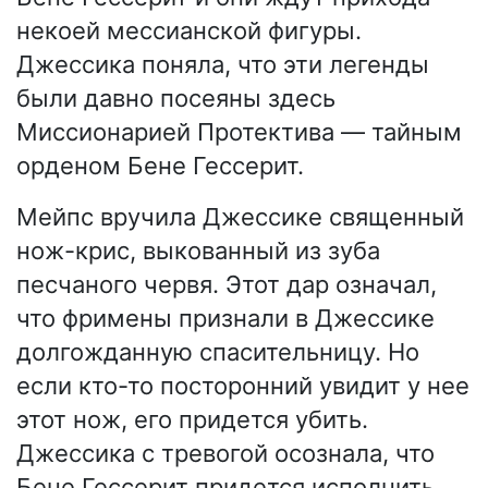
некоей мессианской фигуры.
Джессика поняла, что эти легенды
были давно посеяны здесь
Миссионарией Протектива — тайным
орденом Бене Гессерит.
Мейпс вручила Джессике священный
нож-крис, выкованный из зуба
песчаного червя. Этот дар означал,
что фримены признали в Джессике
долгожданную спасительницу. Но
если кто-то посторонний увидит у нее
этот нож, его придется убить.
Джессика с тревогой осознала, что
Бене Гессерит придется исполнить