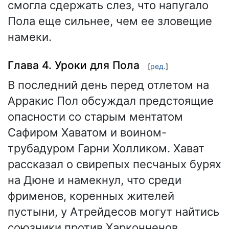
смогла сдержать слез, что напугало
Пола еще сильнее, чем ее зловещие
намеки.
Глава 4. Уроки для Пола
[
ред.
]
В последний день перед отлетом на
Арракис Пол обсуждал предстоящие
опасности со старым ментатом
Сафиром Хаватом и воином-
трубадуром Гарни Холликом. Хават
рассказал о свирепых песчаных бурях
на Дюне и намекнул, что среди
фрименов, коренных жителей
пустыни, у Атрейдесов могут найтись
союзники против Харконненов.