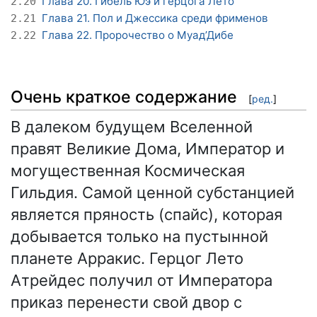
Глава 20. Гибель Юэ и герцога Лето
2.20
Глава 21. Пол и Джессика среди фрименов
2.21
Глава 22. Пророчество о Муад’Дибе
2.22
Очень краткое содержание
[
ред.
]
В далеком будущем Вселенной
правят Великие Дома, Император и
могущественная Космическая
Гильдия. Самой ценной субстанцией
является пряность (спайс), которая
добывается только на пустынной
планете Арракис. Герцог Лето
Атрейдес получил от Императора
приказ перенести свой двор с