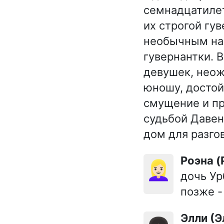
семнадцатилет
их строгой гу
необычным наз
гувернантки. 
девушек, неож
юношу, достой
смущение и пр
судьбой Давен
дом для разго
Роэна 
👱🏻‍♀️
дочь Ур
позже -
Элли (