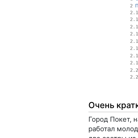
П
2
2.
2.
2.
2.
2.
2.
2.
2.
2.
2.
Очень крат
Город Покет, 
работал молод