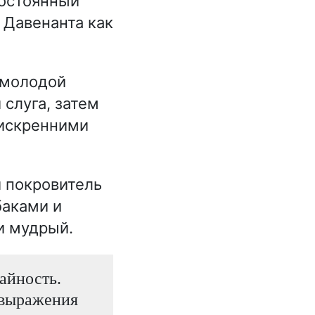
Постоянный
 Давенанта как
молодой
 слуга, затем
 искренними
 покровитель
баками и
и мудрый.
айность.
 выражения