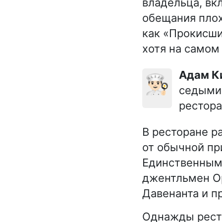
владельца, вк
обещания плох
как «Прокисши
хотя на самом
Адам 
👨🏻‍🍳
седыми 
рестора
В ресторане р
от обычной пр
Единственным
джентльмен Ор
Давенанта и п
Однажды ресто