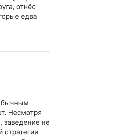
уга, отнёс
торые едва
еобычным
т. Несмотря
, заведение не
й стратегии