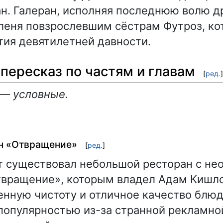
н. Галеран, исполняя последнюю волю др
леня повзрослевшим сёстрам Футроз, ко
ия девятилетней давности.
пересказ по частям и главам
[
ред.
]
 — условные.
ан «Отвращение»
[
ред.
]
т существовал небольшой ресторан с н
вращение», которым владел Адам Кишло
енную чистоту и отличное качество блюд
популярностью из-за странной рекламно