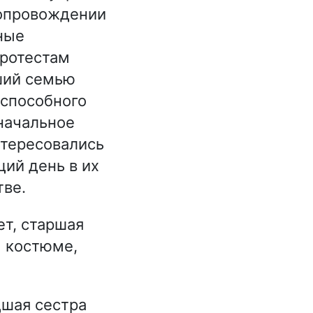
сопровождении
ные
протестам
вший семью
 способного
начальное
нтересовались
щий день в их
тве.
т, старшая
м костюме,
дшая сестра