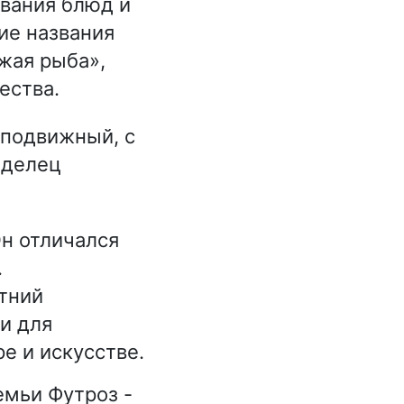
вания блюд и
ие названия
жая рыба»,
ества.
 подвижный, с
аделец
Он отличался
.
тний
и для
е и искусстве.
емьи Футроз -