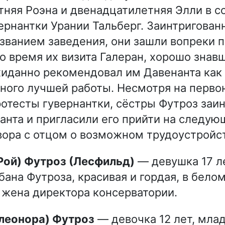
няя Роэна и двенадцатилетняя Элли в 
вернантки Урании Тальберг. Заинтригован
ванием заведения, они зашли вопреки 
Во время их визита Галеран, хорошо зна
иданно рекомендовал им Давенанта как
ного лучшей работы. Несмотря на перво
отесты гувернантки, сёстры Футроз заи
анта и пригласили его прийти на следую
вора с отцом о возможном трудоустройс
(Рой) Футроз (Лесфильд)
— девушка 17 ле
бана Футроза, красивая и гордая, в бело
 жена директора консерватории.
Элеонора) Футроз
— девочка 12 лет, мла