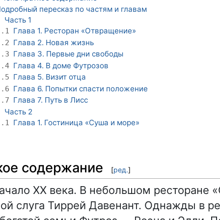
одробный пересказ по частям и главам
Часть 1
1
Глава 1. Ресторан «Отвращение»
1.1
Глава 2. Новая жизнь
1.2
Глава 3. Первые дни свободы
1.3
Глава 4. В доме Футрозов
1.4
Глава 5. Визит отца
1.5
Глава 6. Попытки спасти положение
1.6
Глава 7. Путь в Лисс
1.7
Часть 2
2
Глава 1. Гостиница «Суша и море»
2.1
кое содержание
[
ред.
]
начало XX века. В небольшом ресторане
ой слуга Тиррей Давенант. Однажды в р