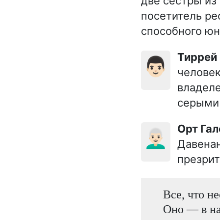
две сестры из
посетитель ре
способного юн
Тиррей
👨🏻
человек
владеле
серыми 
Орт Га
👨🏻‍🦳
Давенан
презрит
Все, что н
Оно — в на