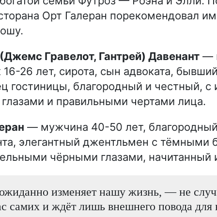
 богатой семьи Футроз — Роэна и Элли. 
сторана Орт Галеран порекомендовал им
ошу.
 (Джемс Гравелот, Гантрей) Давенант
— 
 16-26 лет, сирота, сын адвоката, бывший
ц гостиницы, благородный и честный, с
глазами и правильными чертами лица.
леран
— мужчина 40-50 лет, благородный
та, элегантный джентльмен с тёмными 
ельными чёрными глазами, начитанный 
еожиданно изменяет нашу жизнь, — не случ
с самих и ждёт лишь внешнего повода для