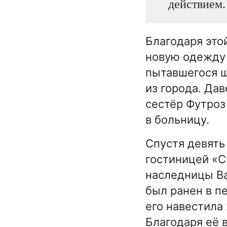
действием.
Благодаря это
новую одежду 
пытавшегося 
из города. Да
сестёр Футроз 
в больницу.
Спустя девять
гостиницей «С
наследницы Ва
был ранен в п
его навестила
Благодаря её 