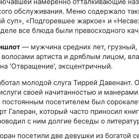
лючавшей намеренно отталкивающие наз
ого обслуживания. Меню содержало так
й суп», «Подгоревшее жаркое» и «Несве
 деле все блюда были превосходного кач
Кишлот
— мужчина средних лет, грузный,
волосами артиста и дряблым лицом, вл
на 'Отвращение', эксцентричный.
аботал молодой слуга Тиррей Давенант. 
ислуги своей начитанностью и манерами
 постоянным посетителем был сорокале
т Галеран, который часто приносил книг
роводил с ним долгие беседы о литератур
ран посетили две девушки из богатой с