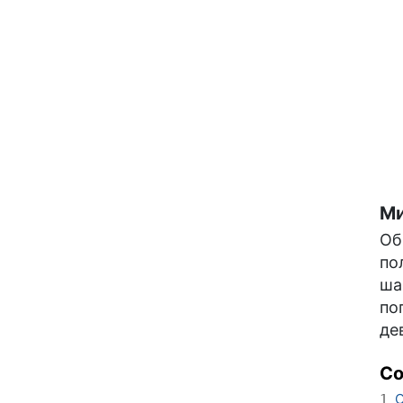
Ми
Об
по
ша
по
де
С
О
1