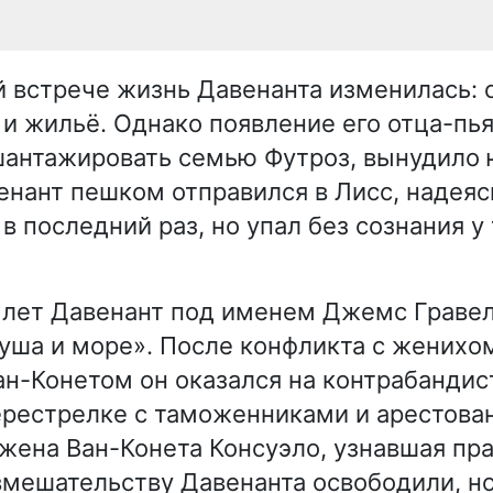
й встрече жизнь Давенанта изменилась: 
и жильё. Однако появление его отца-пь
шантажировать семью Футроз, вынудило
венант пешком отправился в Лисс, надеяс
в последний раз, но упал без сознания у
 лет Давенант под именем Джемс Граве
уша и море». После конфликта с женихо
н-Конетом он оказался на контрабандис
ерестрелке с таможенниками и арестова
 жена Ван-Конета Консуэло, узнавшая пр
вмешательству Давенанта освободили, но