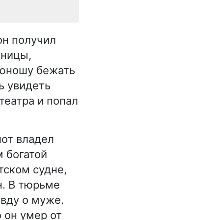
он получил
яницы,
 юношу бежать
ь увидеть
 театра и попал
лот владел
м богатой
тском судне,
н. В тюрьме
авду о муже.
 он умер от