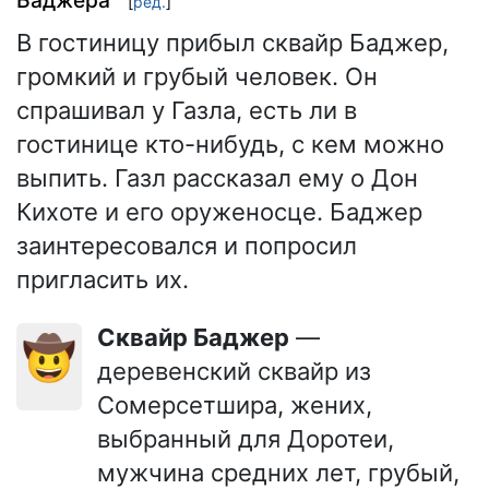
Баджера
[
ред.
]
В гостиницу прибыл сквайр Баджер,
громкий и грубый человек. Он
спрашивал у Газла, есть ли в
гостинице кто-нибудь, с кем можно
выпить. Газл рассказал ему о Дон
Кихоте и его оруженосце. Баджер
заинтересовался и попросил
пригласить их.
Сквайр Баджер
—
🤠
деревенский сквайр из
Сомерсетшира, жених,
выбранный для Доротеи,
мужчина средних лет, грубый,