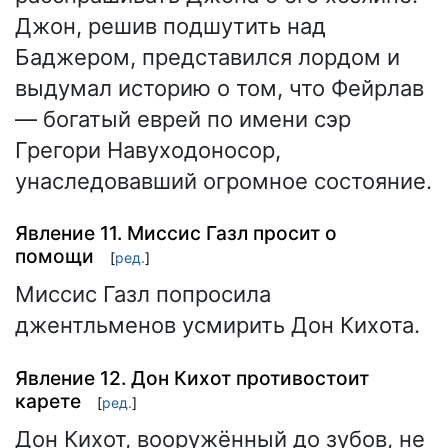
Джон, решив подшутить над
Баджером, представился лордом и
выдумал историю о том, что Фейрлав
— богатый еврей по имени сэр
Грегори Навуходоносор,
унаследовавший огромное состояние.
Явление 11. Миссис Газл просит о
помощи
[
ред.
]
Миссис Газл попросила
джентльменов усмирить Дон Кихота.
Явление 12. Дон Кихот противостоит
карете
[
ред.
]
Дон Кихот, вооружённый до зубов, не