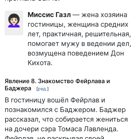
Миссис Газл
— жена хозяина
👩🏻‍🦱
гостиницы, женщина средних
лет, практичная, решительная,
помогает мужу в ведении дел,
возмущена поведением Дон
Кихота.
Явление 8. Знакомство Фейрлава и
Баджера
[
ред.
]
В гостиницу вошёл Фейрлав и
познакомился с Баджером. Баджер
рассказал, что собирается жениться
на дочери сэра Томаса Лавленда.
Фейрлав, не раскрывая своей