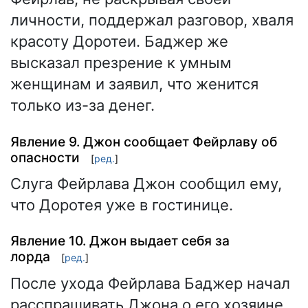
личности, поддержал разговор, хваля
красоту Доротеи. Баджер же
высказал презрение к умным
женщинам и заявил, что женится
только из-за денег.
Явление 9. Джон сообщает Фейрлаву об
опасности
[
ред.
]
Слуга Фейрлава Джон сообщил ему,
что Доротея уже в гостинице.
Явление 10. Джон выдает себя за
лорда
[
ред.
]
После ухода Фейрлава Баджер начал
расспрашивать Джона о его хозяине.