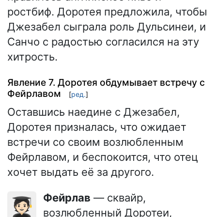
ростбиф. Доротея предложила, чтобы
Джезабел сыграла роль Дульсинеи, и
Санчо с радостью согласился на эту
хитрость.
Явление 7. Доротея обдумывает встречу с
Фейрлавом
[
ред.
]
Оставшись наедине с Джезабел,
Доротея призналась, что ожидает
встречи со своим возлюбленным
Фейрлавом, и беспокоится, что отец
хочет выдать её за другого.
Фейрлав
— сквайр,
🧑🏻‍🎓
возлюбленный Доротеи,