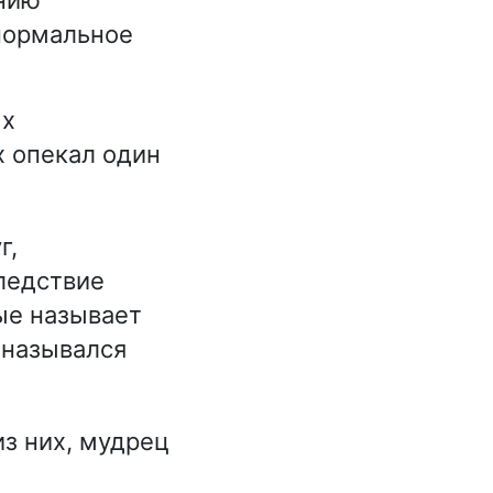
нормальное
ых
х опекал один
г,
ледствие
ые называет
 назывался
з них, мудрец