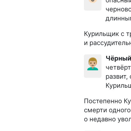
черново
длинным
Курильщик с т
и рассудитель
Чёрны
👨🏼‍🦱
четвёрт
развит,
Курильщ
Постепенно Ку
смерти одного
о недавно уво