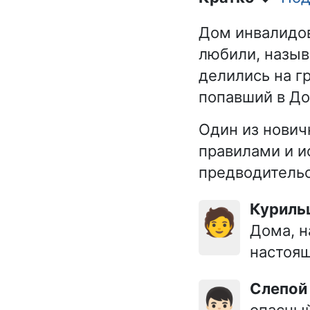
Дом инвалидов
любили, назыв
делились на г
попавший в До
Один из нович
правилами и и
предводительс
Курил
🧑
Дома, н
настоя
Слепой
👦🏻
опасный