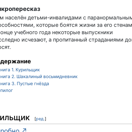
кропересказ
м населён детьми-инвалидами с паранормальны
особностями, которые боятся жизни за его стенам
конце учебного года некоторые выпускники
сследно исчезают, а пропитанный страданиями д
осят.
одержание
нига 1. Курильщик
нига 2. Шакалиный восьмидневник
нига 3. Пустые гнёзда
пилог
рильщик
[
ред.
]
робно ↗