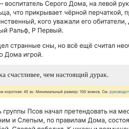
 воспитатель Серого Дома, на левой рук
ьца, что прикрывает чёрной перчаткой, п
инственный, кого уважали его обитатели,
й Ральф, Р Первый.
ел странные сны, но всё ещё считал не
о Дома игрой.
ка счастливее, чем настоящий дурак.
ом короткая: 45 зн. Минимальный размер: 100 знаков. См.
руководс
ь группы Псов начал претендовать на ме
им и Слепым, по правилам Дома, состо
ой, Слепой победил. К ужасу и возмущ