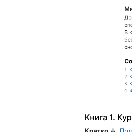
Ми
До
сп
В 
бе
сн
С
К
1
К
2
К
3
Э
4
Книга 1. Ку
Кратко ↓
Под