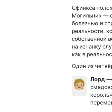
Сфинкса полож
Могильник — с
болезнью и ст
реальности, к
собственной в
на изнанку сл
как в реальнос
Один из четвё
Лорд
— 
🧑🏼
«медово
король»
перемещ