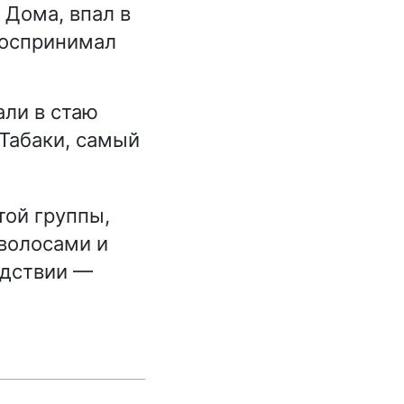
 Дома, впал в
воспринимал
али в стаю
Табаки, самый
той группы,
волосами и
едствии —