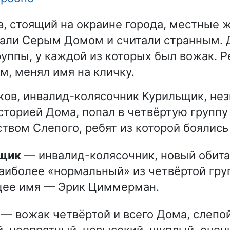
, стоящий на окраине города, местные 
али Серым Домом и считали странным. 
руппы, у каждой из которых был вожак. Р
м, менял имя на кличку.
ков, инвалид-колясочник Курильщик, не
сторией Дома, попал в четвёртую группу
твом Слепого, ребят из которой боялись
ьщик
— инвалид-колясочник, новый обита
аиболее «нормальный» из четвёртой гру
щее имя — Эрик Циммерман.
— вожак четвёртой и всего Дома, слепой
, неопрятный, невысокий, щуплый, очен