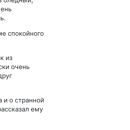
чень
ь.
ме спокойного
к из
ски очень
друг
 и о странной
рассказал ему