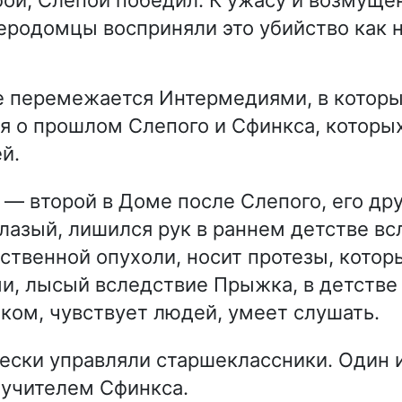
еродомцы восприняли это убийство как 
е перемежается Интермедиями, в котор
я о прошлом Слепого и Сфинкса, которы
й.
— второй в Доме после Слепого, его дру
лазый, лишился рук в раннем детстве вс
ственной опухоли, носит протезы, котор
и, лысый вследствие Прыжка, в детстве
ком, чувствует людей, умеет слушать.
ски управляли старшеклассники. Один и
л учителем Сфинкса.