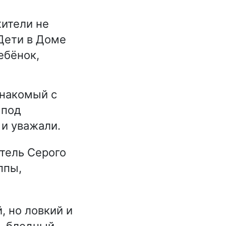
жители не
Дети в Доме
ебёнок,
знакомый с
 под
 и уважали.
тель Серого
ппы,
, но ловкий и
ь бледный,