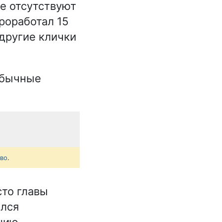
е отсутствуют
роработал 15
 другие клички
обычные
тво
.
сто главы
ялся
ению