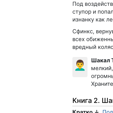
Под воздейств
ступор и попа
изнанку как л
Сфинкс, верну
всех обиженны
вредный коляс
Шакал
👨‍🦱
мелкий,
огромны
Храните
Книга 2. Ш
Кратко ↓
Под