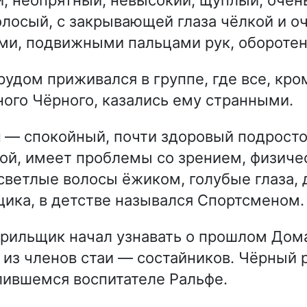
лосый, с закрывающей глаза чёлкой и о
и, подвижными пальцами рук, оборотен
рудом приживался в группе, где все, кро
ного Чёрного, казались ему странными.
й
— спокойный, почти здоровый подросто
ой, имеет проблемы со зрением, физиче
 светлые волосы ёжиком, голубые глаза, 
ика, в детстве назывался Спортсменом.
рильщик начал узнавать о прошлом Дома
 из членов стаи — состайников. Чёрный 
лившемся воспитателе Ральфе.