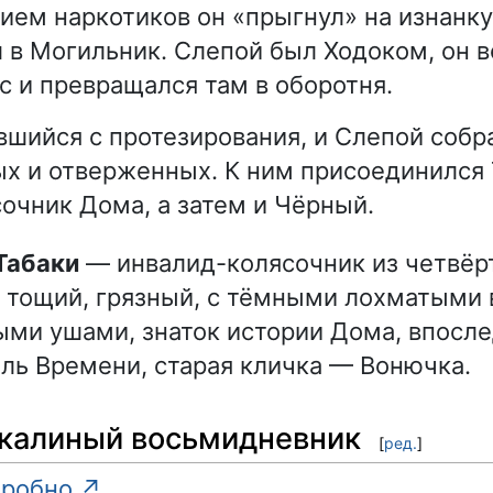
ием наркотиков он «прыгнул» на изнанку
л в Могильник. Слепой был Ходоком, он 
ес и превращался там в оборотня.
вшийся с протезирования, и Слепой собр
х и отверженных. К ним присоединился 
очник Дома, а затем и Чёрный.
 Табаки
— инвалид-колясочник из четвёр
 тощий, грязный, с тёмными лохматыми 
ми ушами, знаток истории Дома, впосл
ль Времени, старая кличка — Вонючка.
акалиный восьмидневник
[
ред.
]
робно ↗