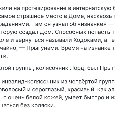
или на протезирование в интернатскую
амое страшное место в Доме, насквозь 
раданиями. Там он узнал об «изнанке» —
оторую создал Дом. Способных попасть т
оле и вернуться называли Ходоками, а те
учайно, — Прыгунами. Время на изнанке т
ти.
ртой группы, колясочник Лорд, был Прыг
инвалид-колясочник из четвёртой групп
волосый и сероглазый, красивый, как э
, с очень белой кожей, умеет быстро и 
аться без коляски.