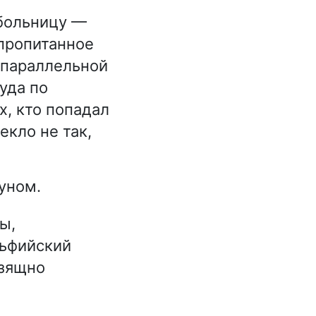
 больницу —
пропитанное
 параллельной
уда по
х, кто попадал
екло не так,
уном.
ы,
льфийский
изящно