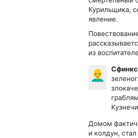
Курильщика, с
явление.
Повествовани
рассказываетс
из воспитателе
Сфинкс
👨‍🦲
зеленог
злокаче
граблям
Кузнечи
Домом фактиче
и колдун, ста