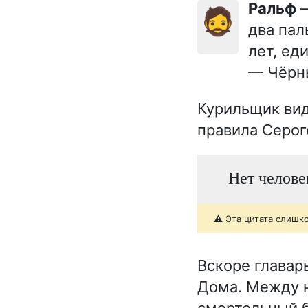
Ральф
—
🧔
два пал
лет, ед
— Чёрны
Курильщик вид
правила Серог
Нет челове
⚠️ Эта цитата слишк
Вскоре главар
Дома. Между н
смертельный б