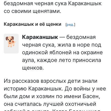
бездомная черная сука Караканшык
со своими щенятами.
Караканшык и её щенки
[
ред.
]
Караканшык
— бездомная
🐕
черная сука, жила в норе под
одинокой яблоней на окраине
аула, каждое лето приносила
щенков.
Из рассказов взрослых дети знали
историю Караканшык. До войны у нее
были дом и хозяин по имени Басен,
она считалась лучшей охотничьей