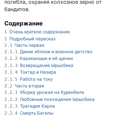
погибла, охраняя колхозное зерно от
бандитов.
Содержание
Очень краткое содержание
1
Подробный пересказ
2
Часть первая
2.1
Дикие яблони и военное детство
2.1.1
Караканшык и её щенки
2.1.2
Возвращение Ырысбека
2.1.3
Токтар и Назира
2.1.4
Работа на току
2.1.5
Часть вторая
2.2
Уборка урожая на Куренбеле
2.2.1
Любовные похождения Ырысбека
2.2.2
Трагедия Карла
2.2.3
Смерть Багилы
2.2.4