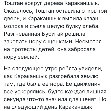
Тоштан вокруг дерева Караканшык.
Оказалось, Тоштан оставила открытой
дверь, и Караканшык выпила казан
молока и съела целую булку хлеба.
Разгневанная Бубитай решила
закопать нору с щенками. Несмотря
на протесты детей, она забросала
нору землей.
На следующее утро ребята увидели,
как Караканшык разгребала землю
там, где была ее нора. Ее движения
все ускорялись, будто каждая лишняя
секунда что-то значила для щенят. Но
на следующий день Караканшык