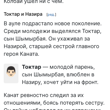
Колбай ушел ни с чем.
Токтар и Назира
[
ред.
]
В ауле подрастало новое поколение.
Среди молодежи выделялся Токтар,
сын Шымырбая. Он ухаживал за
Назирой, старшей сестрой главного
героя Каната.
Токтар
— молодой парень,
👨🏻
сын Шымырбая, влюблен в
Назиру, хочет уйти на фронт.
Канат ревностно следил за их
отношениями, боясь потерять сестру.