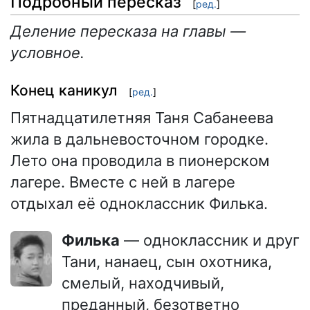
Подробный пересказ
[
ред.
]
Деление пересказа на главы —
условное.
Конец каникул
[
ред.
]
Пятнадцатилетняя Таня Сабанеева
жила в дальневосточном городке.
Лето она проводила в пионерском
лагере. Вместе с ней в лагере
отдыхал её одноклассник Филька.
Филька
— одноклассник и друг
Тани, нанаец, сын охотника,
смелый, находчивый,
преданный, безответно