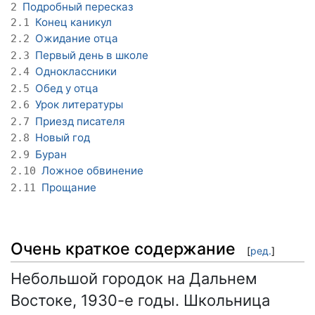
Подробный пересказ
2
Конец каникул
2.1
Ожидание отца
2.2
Первый день в школе
2.3
Одноклассники
2.4
Обед у отца
2.5
Урок литературы
2.6
Приезд писателя
2.7
Новый год
2.8
Буран
2.9
Ложное обвинение
2.10
Прощание
2.11
Очень краткое содержание
[
ред.
]
Небольшой городок на Дальнем
Востоке, 1930-е годы. Школьница