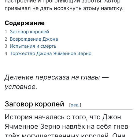
настроение и прогоняющий заботы. Автор
призывал не дать иссякнуть этому напитку.
Содержание
Заговор королей
1
Возрождение Джона
2
Испытания и смерть
3
Торжество Джона Ячменное Зерно
4
Деление пересказа на главы —
условное.
Заговор королей
[
ред.
]
История началась с того, что Джон
Ячменное Зерно навлёк на себя гнев
трёх могущественных королей. Они