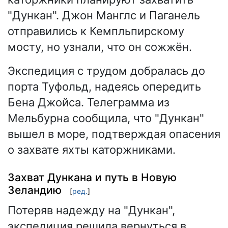
"Дункан". Джон Манглс и Паганель
отправились к Кемпльпирскому
мосту, но узнали, что он сожжён.
Экспедиция с трудом добралась до
порта Туфольд, надеясь опередить
Бена Джойса. Телеграмма из
Мельбурна сообщила, что "Дункан"
вышел в море, подтверждая опасения
о захвате яхты каторжниками.
Захват Дункана и путь в Новую
Зеландию
[
ред.
]
Потеряв надежду на "Дункан",
экспедиция решила вернуться в