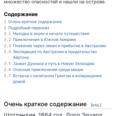
множество опасностей и нашли на острове.
Содержание
Очень краткое содержание
1
Подробный пересказ
2
Находка в акуле и начало путешествия
2.1
Приключения в Южной Америке
2.2
Плавание через океан и прибытие в Австралию
2.3
Экспедиция по Австралии и предательство
2.4
Айртона
Захват Дункана и путь в Новую Зеландию
2.5
Опасные приключения среди маори
2.6
Встреча с капитаном Грантом и возвращение
2.7
домой
Очень краткое содержание
[
ред.
]
Шотландия, 1864 год. Лорд Эдуард