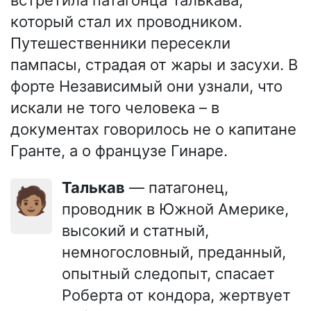
встретила патагонца Талькава,
который стал их проводником.
Путешественники пересекли
пампасы, страдая от жары и засухи. В
форте Независимый они узнали, что
искали не того человека – в
документах говорилось не о капитане
Гранте, а о французе Гинаре.
Талькав
— патагонец,
🧑🏽
проводник в Южной Америке,
высокий и статный,
немногословный, преданный,
опытный следопыт, спасает
Роберта от кондора, жертвует