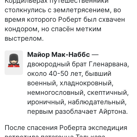
Кордильерах путешественники
столкнулись с землетрясением, во
время которого Роберт был схвачен
кондором, но спасён метким
выстрелом.
Майор Мак-Наббс
—
💂🏻
двоюродный брат Гленарвана,
около 40-50 лет, бывший
военный, хладнокровный,
немногословный, скептичный,
ироничный, наблюдательный,
первым разоблачает Айртона.
После спасения Роберта экспедиция