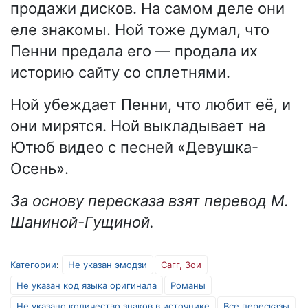
продажи дисков. На самом деле они
еле знакомы. Ной тоже думал, что
Пенни предала его — продала их
историю сайту со сплетнями.
Ной убеждает Пенни, что любит её, и
они мирятся. Ной выкладывает на
Ютюб видео с песней «Девушка-
Осень».
За основу пересказа взят перевод М.
Шаниной-Гущиной.
Категории
:
Не указан эмодзи
Сагг, Зои
Не указан код языка оригинала
Романы
Не указано количество знаков в источнике
Все пересказы