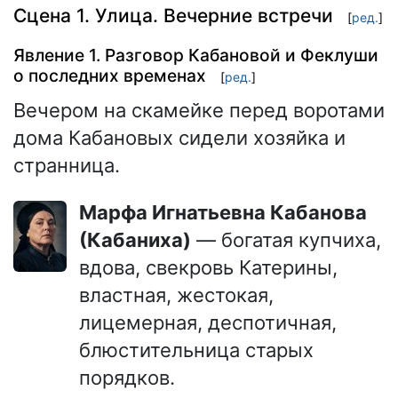
Сцена 1. Улица. Вечерние встречи
[
ред.
]
Явление 1. Разговор Кабановой и Феклуши
о последних временах
[
ред.
]
Вечером на скамейке перед воротами
дома Кабановых сидели хозяйка и
странница.
Марфа Игнатьевна Кабанова
(Кабаниха)
— богатая купчиха,
вдова, свекровь Катерины,
властная, жестокая,
лицемерная, деспотичная,
блюстительница старых
порядков.