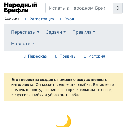
Аноним
Регистрация
Вход
Пересказы
Задачи
Правила
Новости
Пересказ
Править
История
Этот пересказ создан с помощью искусственного
интеллекта.
Он может содержать ошибки. Вы можете
помочь проекту, сверив его с оригинальным текстом,
исправив ошибки и убрав этот шаблон.
🌙