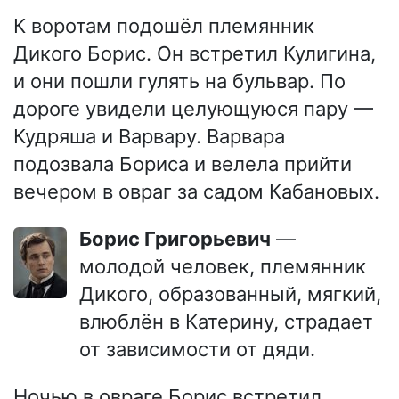
К воротам подошёл племянник
Дикого Борис. Он встретил Кулигина,
и они пошли гулять на бульвар. По
дороге увидели целующуюся пару —
Кудряша и Варвару. Варвара
подозвала Бориса и велела прийти
вечером в овраг за садом Кабановых.
Борис Григорьевич
—
молодой человек, племянник
Дикого, образованный, мягкий,
влюблён в Катерину, страдает
от зависимости от дяди.
Ночью в овраге Борис встретил