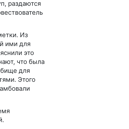
п, раздаются
овествователь
етки. Из
й ими для
яснили это
нают, что была
дбище для
тями. Этого
рамбовали
емя
й.