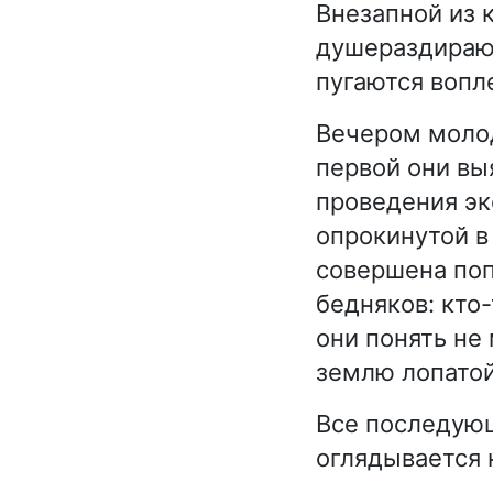
Внезапной из 
душераздирающ
пугаются вопле
Вечером молод
первой они вы
проведения эк
опрокинутой в
совершена поп
бедняков: кто
они понять не
землю лопатой
Все последующ
оглядывается 