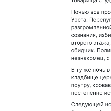
товарища студ
Ночью все про
Уэста. Перепу
разгромленной
сознания, изб
второго этажа
обидчик. Поли
незнакомец, с
В ту же ночь 
кладбище церк
поутру, кровав
постепенно ис
Следующей но