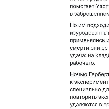
помогает Уэст
в заброшенно
Но им подходи
изуродованный
применялись и
смерти они ос
удача: на кла
рабочего.
Ночью Герберт
к эксперимент
специально дл
повторить экс
удаляются в с