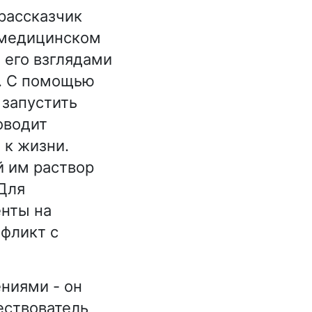
 рассказчик
а медицинском
 его взглядами
я. С помощью
 запустить
оводит
 к жизни.
й им раствор
 Для
енты на
нфликт с
ниями - он
ествователь