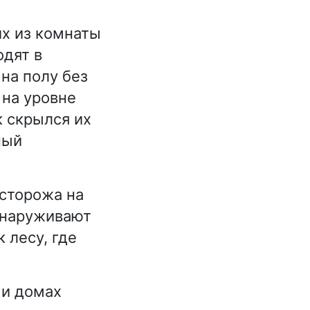
х из комнаты
одят в
на полу без
 на уровне
к скрылся их
ный
 сторожа на
бнаруживают
к лесу, где
ми домах