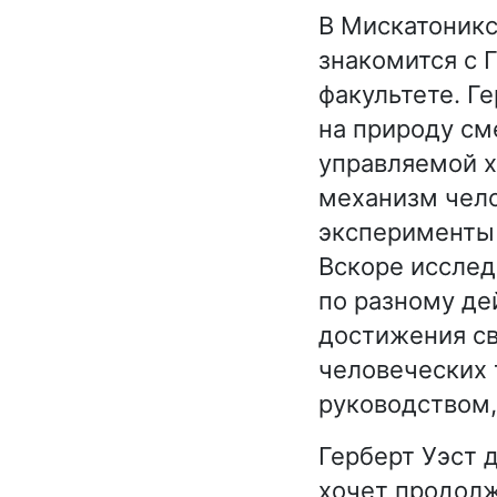
В Мискатоникс
знакомится с 
факультете. Г
на природу см
управляемой х
механизм чело
эксперименты 
Вскоре исслед
по разному де
достижения св
человеческих т
руководством,
Герберт Уэст 
хочет продолж