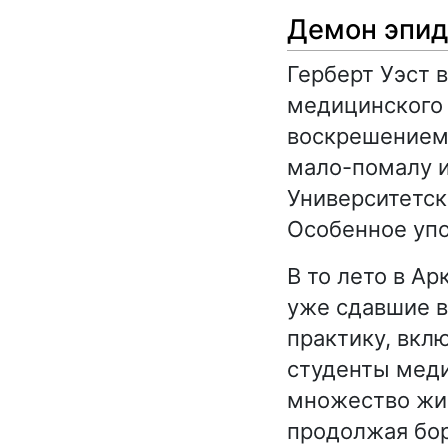
Демон эпи
Герберт Уэст 
медицинского 
воскрешением 
мало-помалу и
Университетск
Особенное упо
В то лето в А
уже сдавшие в
практику, вклю
студенты меди
множество жиз
продолжая бор