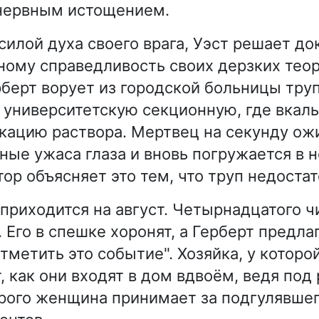
 нервным истощением.
илой духа своего врага, Уэст решает до
ому справедливость своих дерзких теор
рберт ворует из городской больницы труп
в университетскую секционную, где вкал
ацию раствора. Мертвец на секунду ожи
ные ужаса глаза и вновь погружается в 
ор объясняет это тем, что труп недостат
приходится на август. Четырнадцатого ч
 Его в спешке хоронят, а Герберт предла
тметить это событие". Хозяйка, у которо
, как они входят в дом вдвоём, ведя под 
орого женщина принимает за подгулявшег