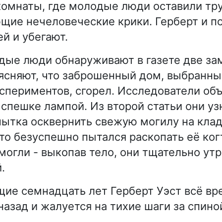
комнаты, где молодые люди оставили тру
ие нечеловеческие крики. Герберт и п
й и убегают.
ые люди обнаруживают в газете две зам
ясняют, что заброшенный дом, выбранны
спериментов, сгорел. Исследователи объ
 спешке лампой. Из второй статьи они уз
ытка осквернить свежую могилу на кла
-то безуспешно пытался раскопать её ког
 могли - выкопав тело, они тщательно ут
.
ие семнадцать лет Герберт Уэст всё вр
назад и жалуется на тихие шаги за спино