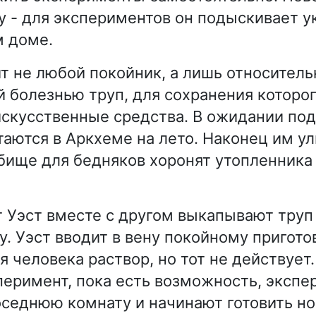
у - для экспериментов он подыскивает 
м доме.
т не любой покойник, а лишь относитель
 болезнью труп, для сохранения которог
скусственные средства. В ожидании по
таются в Аркхеме на лето. Наконец им у
дбище для бедняков хоронят утопленника
 Уэст вместе с другом выкапывают труп
у. Уэст вводит в вену покойному пригот
я человека раствор, но тот не действует
перимент, пока есть возможность, эксп
оседнюю комнату и начинают готовить но