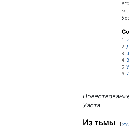
ег
мо
Уэ
С
И
1
Д
2
Ш
3
В
4
У
5
И
6
Повествование
Уэста.
Из тьмы
[
ред