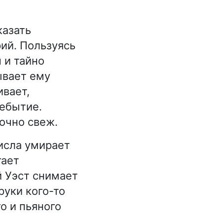
казать
ий. Пользуясь
 и тайно
ывает ему
вает,
небытие.
очно свеж.
исла умирает
гает
й Уэст снимает
руки кого-то
о и пьяного