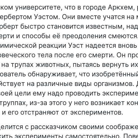
ком университете, что в городе Аркхем,
Гербертом Уэстом. Они вместе учатся н
ерберт быстро становится известным, над
ерти и способы её преодоления смеютс
имической реакции Уэст надеется вновь
веческого тела после его смерти. Он пр
на трупах животных, пытаясь вернуть их
ователь обнаруживает, что изобретённы
йствует на различные виды организмов.
оей цели ему надо проводить эксперим
руппах, из-за этого у него возникает ко
 и его отстраняют от экспериментов.
делится с рассказчиком своими соображе
ить эксперименты самостоятельно. Пов