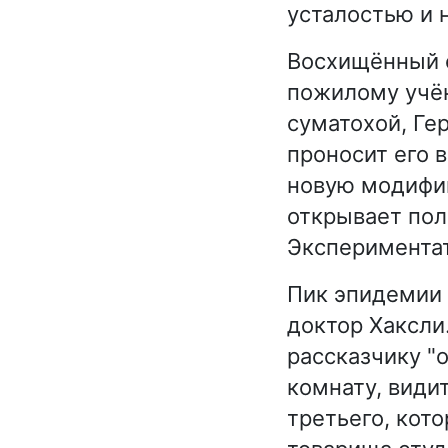
усталостью и
Восхищённый с
пожилому учён
суматохой, Ге
проносит его 
новую модифик
открывает пол
Экспериментат
Пик эпидемии 
доктор Хаксли.
рассказчику "о
комнату, видит
третьего, кот