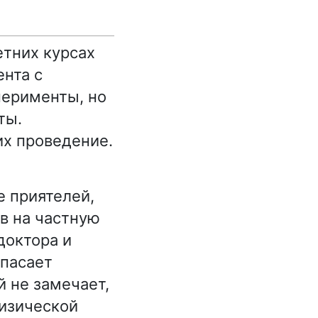
етних курсах
ента с
перименты, но
ты.
их проведение.
е приятелей,
в на частную
доктора и
спасает
й не замечает,
физической