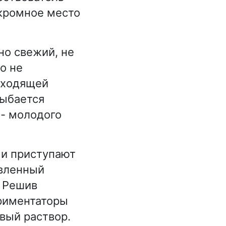
укромное место
но свежий, не
о не
дходящей
лыбается
 - молодого
 и приступают
овленный
. Решив
ериментаторы
вый раствор.