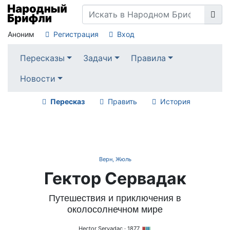
Аноним
Регистрация
Вход
Пересказы
Задачи
Правила
Новости
Пересказ
Править
История
Верн, Жюль
Гектор Сервадак
Путешествия и приключения в
околосолнечном мире
Hector Servadac
· 1877