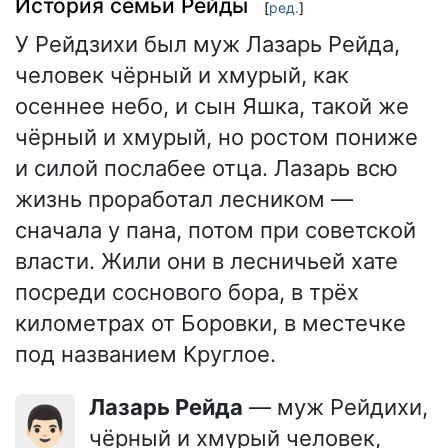
История семьи Рейды
[
ред.
]
У Рейдзихи был муж Лазарь Рейда,
человек чёрный и хмурый, как
осеннее небо, и сын Яшка, такой же
чёрный и хмурый, но ростом пониже
и силой послабее отца. Лазарь всю
жизнь проработал лесником —
сначала у пана, потом при советской
власти. Жили они в лесничьей хате
посреди соснового бора, в трёх
километрах от Боровки, в местечке
под названием Круглое.
Лазарь Рейда
— муж Рейдихи,
👨🏻
чёрный и хмурый человек,