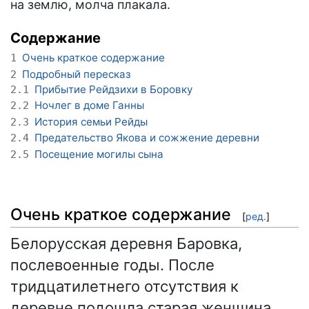
на землю, молча плакала.
Содержание
Очень краткое содержание
1
Подробный пересказ
2
Прибытие Рейдзихи в Боровку
2.1
Ночлег в доме Ганны
2.2
История семьи Рейды
2.3
Предательство Якова и сожжение деревни
2.4
Посещение могилы сына
2.5
Очень краткое содержание
[
ред.
]
Белорусская деревня Баровка,
послевоенные годы. После
тридцатилетнего отсутствия к
деревне подошла старая женщина