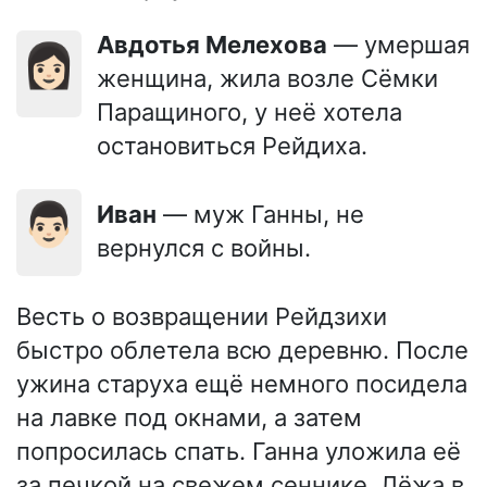
Авдотья Мелехова
— умершая
👩🏻
женщина, жила возле Сёмки
Паращиного, у неё хотела
остановиться Рейдиха.
👨🏻
Иван
— муж Ганны, не
вернулся с войны.
Весть о возвращении Рейдзихи
быстро облетела всю деревню. После
ужина старуха ещё немного посидела
на лавке под окнами, а затем
попросилась спать. Ганна уложила её
за печкой на свежем сеннике. Лёжа в