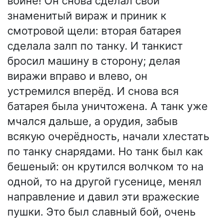
войне! Он снова сделал свой
знаменитый вираж и приник к
смотровой щели: вторая батарея
сделала залп по танку. И танкист
бросил машину в сторону; делая
виражи вправо и влево, он
устремился вперёд. И снова вся
батарея была уничтожена. А танк уже
мчался дальше, а орудия, забыв
всякую очерёдность, начали хлестать
по танку снарядами. Но танк был как
бешеный: он крутился волчком то на
одной, то на другой гусенице, менял
направление и давил эти вражеские
пушки. Это был славный бой, очень