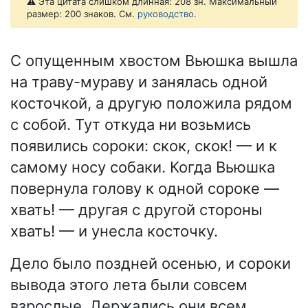
⚠️ Эта цитата слишком длинная: 208 зн. Максимальный
размер: 200 знаков. См.
руководство
.
С опущенным хвостом Вьюшка вышла
на траву-мураву и занялась одной
косточкой, а другую положила рядом
с собой. Тут откуда ни возьмись
появились сороки: скок, скок! — и к
самому носу собаки. Когда Вьюшка
повернула голову к одной сороке —
хвать! — другая с другой стороны
хвать! — и унесла косточку.
Дело было поздней осенью, и сороки
вывода этого лета были совсем
взрослые. Держались они всем