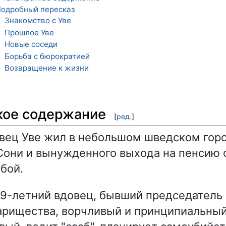
одробный пересказ
Знакомство с Уве
1
Прошлое Уве
2
Новые соседи
3
Борьба с бюрократией
4
Возвращение к жизни
5
кое содержание
[
ред.
]
вец Уве жил в небольшом шведском горо
они и вынужденного выхода на пенсию 
бой.
9-летний вдовец, бывший председатель
рищества, ворчливый и принципиальный