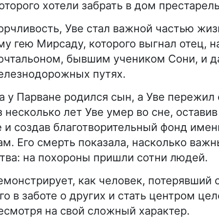
которого хотели забрать в дом престарел
орчливость, Уве стал важной частью жиз
у гею Мирсаду, которого выгнал отец, н
очтальоном, бывшим учеником Сони, и д
елезнодорожных путях.
а у Парване родился сын, а Уве пережил
з несколько лет Уве умер во сне, остави
 и создав благотворительный фонд имен
м. Его смерть показала, насколько важн
тва: на похороны пришли сотни людей.
емонстрирует, как человек, потерявший 
о в заботе о других и стать центром цел
есмотря на свой сложный характер.