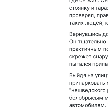
где он жил. О
стоянку и гар
проверял, прав
таких людей, к
Вернувшись до
Он тщательно 
практичным по
скрежет снару
пытался припа
Выйдя на улиц
припарковать
"нешведского 
белобрысым м
автомобилем. 