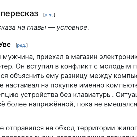
пересказ
[
ред.
]
каза на главы — условное.
Уве
[
ред.
]
й мужчина, приехал в магазин электрони
тер. Он вступил в конфликт с молодым 
ся объяснить ему разницу между компь
е настаивал на покупке именно компьюте
пцию устройства без клавиатуры. Ситуа
сё более напряжённой, пока не вмешался
ве отправился на обход территории жило