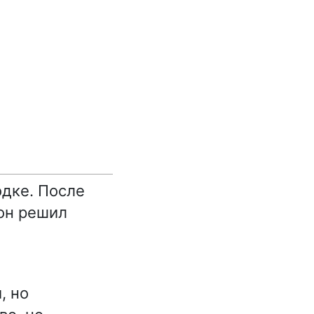
дке. После
он решил
, но