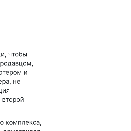
ки, чтобы
продавцом,
ютером и
ра, не
ция
 второй
го комплекса,