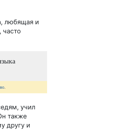
, любящая и
 часто
языка
тво
.
седям, учил
Он также
у другу и