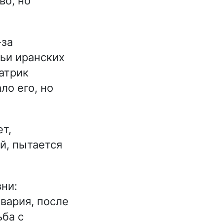
во, но
-за
ьи иранских
атрик
ло его, но
т,
й, пытается
ни:
авария, после
ьба с