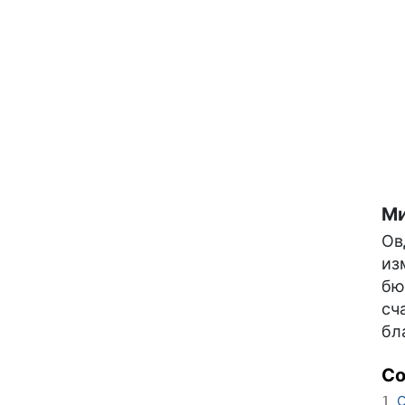
Ми
Ов
из
бю
сч
бл
С
О
1