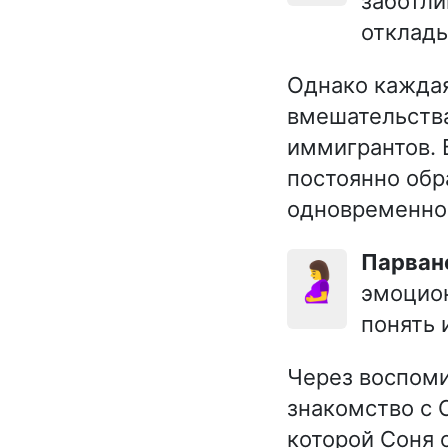
заботли
отклады
Однако каждая
вмешательства
иммигрантов. 
постоянно обр
одновременно
Парван
🤰
эмоцион
понять 
Через воспоми
знакомство с 
которой Соня 