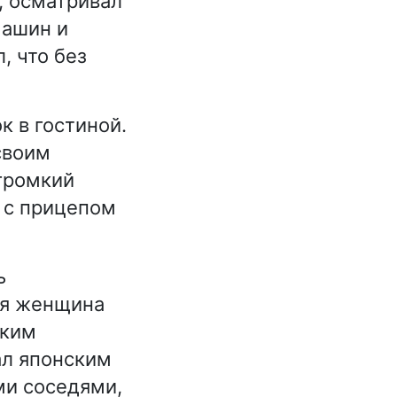
, осматривал
машин и
, что без
к в гостиной.
своим
громкий
 с прицепом
ь
ая женщина
оким
л японским
ми соседями,