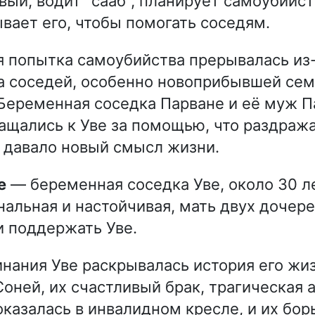
вый, водит "сааб", планирует самоубийст
вает его, чтобы помогать соседям.
 попытка самоубийства прерывалась из
 соседей, особенно новоприбывшей сем
Беременная соседка Парване и её муж П
ащались к Уве за помощью, что раздража
 давало новый смысл жизни.
е
— беременная соседка Уве, около 30 ле
альная и настойчивая, мать двух дочере
и поддержать Уве.
нания Уве раскрывалась история его жиз
Соней, их счастливый брак, трагическая 
оказалась в инвалидном кресле, и их бор