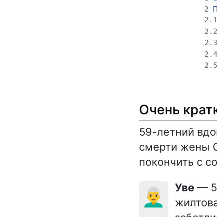
П
2
2.
2.
2.
2.
2.
Очень крат
59-летний вдо
смерти жены С
покончить с со
Уве
— 5
👨‍🦳
жилтова