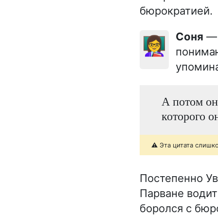
бюрократией.
Соня
— 
👩‍🏫
понимаю
упомина
А потом он
которого о
⚠️ Эта цитата слишк
Постепенно Ув
Парване водит
боролся с бюр