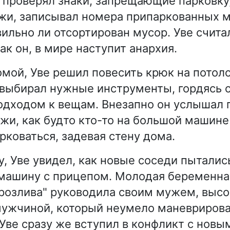
н проверял знаки, запрещающие парковку
ажи, записывал номера припаркованных 
ильно ли отсортирован мусор. Уве считал
ак он, в мире наступит анархия.
мой, Уве решил повесить крюк на потоло
выбирал нужные инструменты, гордясь 
дходом к вещам. Внезапно он услышал 
жи, как будто кто-то на большой машине
рковаться, задевая стену дома.
у, Уве увидел, как новые соседи пыталис
 машину с прицепом. Молодая беременн
розлива" руководила своим мужем, выс
ужчиной, который неумело маневрирова
Уве сразу же вступил в конфликт с новы