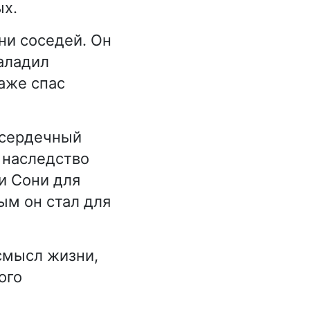
ых.
ни соседей. Он
аладил
аже спас
 сердечный
в наследство
и Сони для
ым он стал для
смысл жизни,
ого