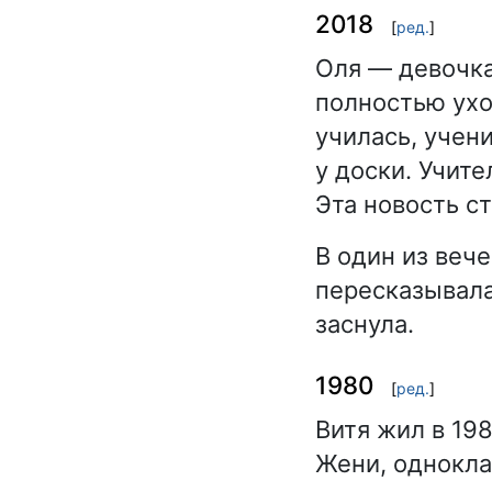
2018
[
ред.
]
Оля — девочка
полностью ухо
училась, учен
у доски. Учите
Эта новость с
В один из веч
пересказывала
заснула.
1980
[
ред.
]
Витя жил в 19
Жени, однокла