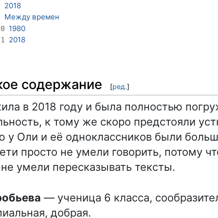
2018
8
Между времен
9
1980
10
2018
11
кое содержание
[
ред.
]
ила в 2018 году и была полностью погру
ьность, к тому же скоро предстояли ус
ю у Оли и её одноклассников были боль
ти просто не умели говорить, потому чт
, не умели пересказывать тексты.
оробьева
— ученица 6 класса, сообразите
иальная, добрая.