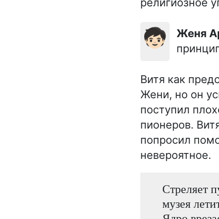
религиозное у
🧒🏻
Женя 
принцип
Витя как пред
Жени, но он у
поступил плох
пионеров. Вит
попросил помо
невероятное.
Стреляет п
музея лети
Ядро вреза