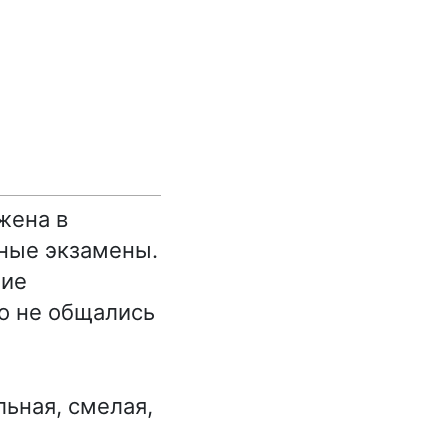
жена в
тные экзамены.
шие
о не общались
льная, смелая,