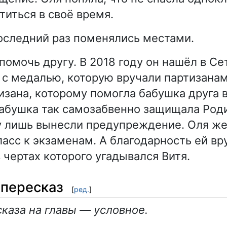
титься в своё время.
последний раз поменялись местами.
 помочь другу. В 2018 году он нашёл в С
 с медалью, которую вручали партизанам
изана, которому помогла бабушка друга 
бабушка так самозабвенно защищала Род
у лишь вынесли предупреждение. Оля ж
ласс к экзаменам. А благодарность ей вр
 чертах которого угадывался Витя.
пересказ
[
ред.
]
каза на главы — условное.