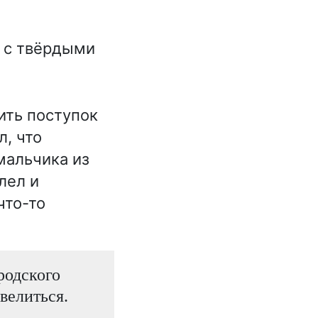
 с твёрдыми
ить поступок
л, что
мальчика из
лел и
что-то
родского
велиться.