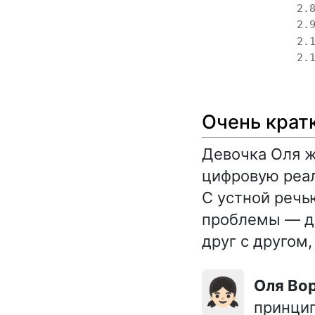
2.
2.
2.
2.
Очень крат
Девочка Оля ж
цифровую реал
С устной речь
проблемы — де
друг с другом
👧🏻
Оля В
принцип