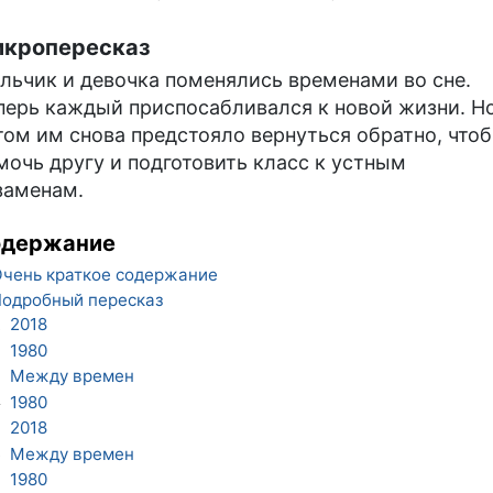
кропересказ
льчик и девочка поменялись временами во сне.
перь каждый приспосабливался к новой жизни. Н
том им снова предстояло вернуться обратно, что
мочь другу и подготовить класс к устным
заменам.
одержание
чень краткое содержание
одробный пересказ
2018
1
1980
2
Между времен
3
1980
4
2018
5
Между времен
6
1980
7