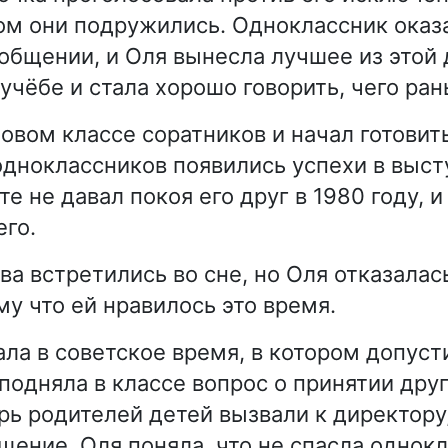
ом они подружились. Одноклассник оказ
общении, и Оля вынесла лучшее из этой
учёбе и стала хорошо говорить, чего ран
овом классе соратников и начал готовить
одноклассников появились успехи в выст
те не давал покоя его друг в 1980 году, и
его.
ва встретились во сне, но Оля отказалас
му что ей нравилось это время.
ала в советское время, в котором допус
подняла в классе вопрос о принятии друг
рь родителей детей вызвали к директору
щение. Оля поняла, что не спасла однокл