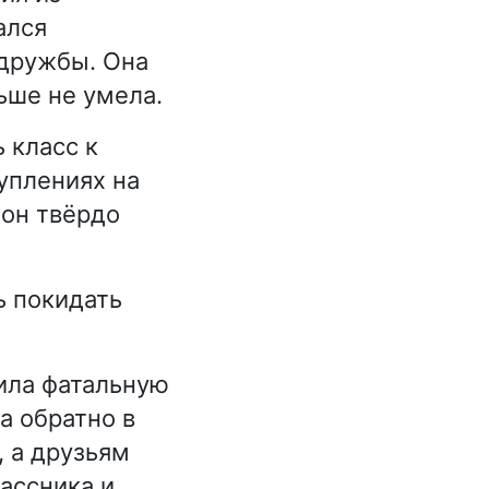
ался
 дружбы. Она
ьше не умела.
 класс к
уплениях на
 он твёрдо
ь покидать
тила фатальную
а обратно в
, а друзьям
ассника и