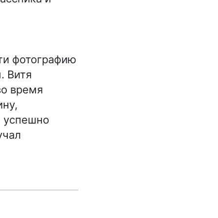
ети фотографию
. Витя
во время
ину,
е успешно
учал