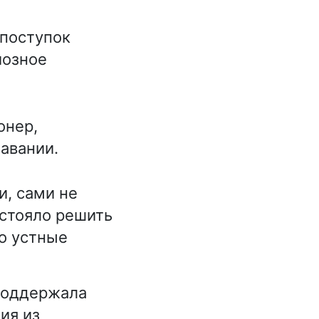
 поступок
иозное
онер,
давании.
и, сами не
дстояло решить
ро устные
 поддержала
ия из