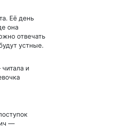
та. Её день
де она
ложно отвечать
будут устные.
 читала и
евочка
 поступок
лич —