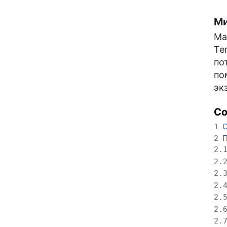
Ми
Ма
Те
по
по
эк
С
О
1
П
2
2.
2.
2.
2.
2.
2.
2.