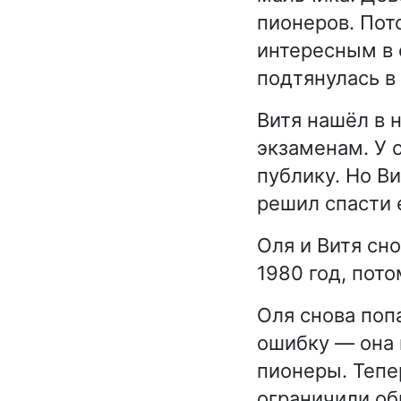
пионеров. Пот
интересным в 
подтянулась в 
Витя нашёл в н
экзаменам. У 
публику. Но Ви
решил спасти 
Оля и Витя сно
1980 год, пото
Оля снова поп
ошибку — она 
пионеры. Тепе
ограничили об