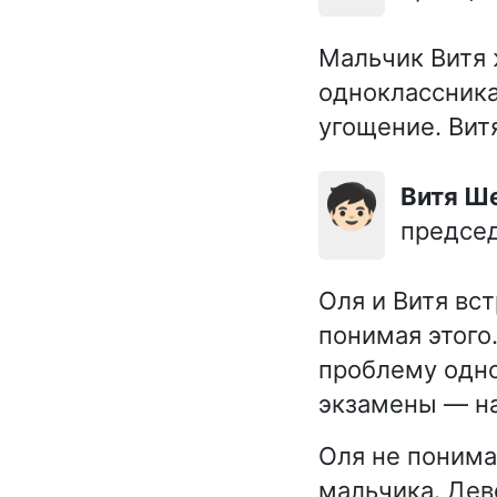
Мальчик Витя 
одноклассника
угощение. Витя
🧒🏻
Витя 
председ
Оля и Витя вс
понимая этого.
проблему одно
экзамены — на
Оля не понима
мальчика. Дев