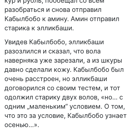
кур и рубль, пообещал со всем
разобраться и снова отправил
Кабылбобо к амину. Амин отправил
старика к элликбаши.
Увидев Кабылбобо, элликбаши
разозлился и сказал, что вола
наверняка уже зарезали, а из шкуры
давно сделали кожу. Кабылбобо был
очень расстроен, но элликбаши
договорился со своим тестем, и тот
одолжил старику двух волов, «но… с
одним „маленьким“ условием. О том,
что это за условие, Кабылбобо узнает
осенью…».