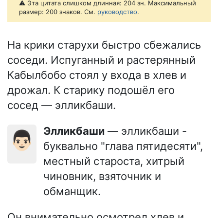
⚠️ Эта цитата слишком длинная: 204 зн. Максимальный
размер: 200 знаков. См.
руководство
.
На крики старухи быстро сбежались
соседи. Испуганный и растерянный
Кабылбобо стоял у входа в хлев и
дрожал. К старику подошёл его
сосед — элликбаши.
Элликбаши
— элликбаши -
👨🏻
буквально "глава пятидесяти",
местный староста, хитрый
чиновник, взяточник и
обманщик.
Он внимательно осмотрел хлев и