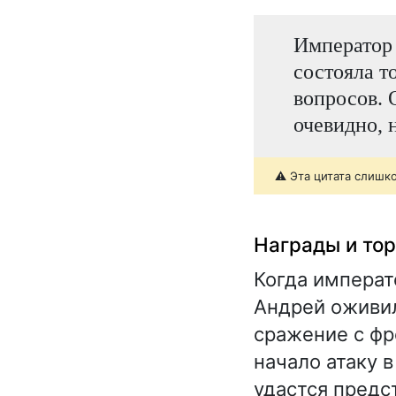
Император 
состояла т
вопросов. 
очевидно, 
⚠️ Эта цитата слишк
Награды и то
Когда императ
Андрей оживил
сражение с фр
начало атаку 
удастся предс