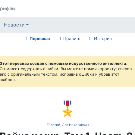
Новости
Пересказ
Править
История
Этот пересказ создан с помощью искусственного интеллекта.
Он может содержать ошибки. Вы можете помочь проекту, сверив
его с оригинальным текстом, исправив ошибки и убрав этот
шаблон.
🎖️
Толстой, Лев Николаевич