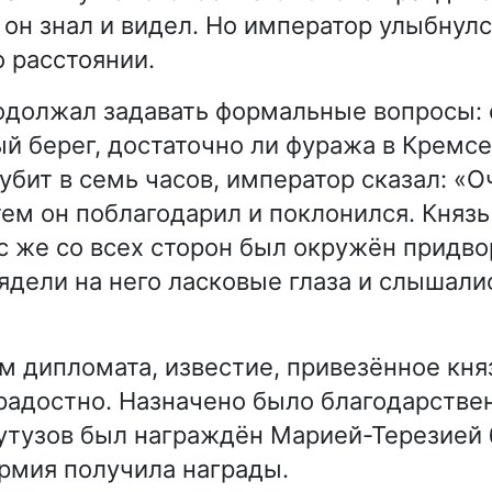
о он знал и видел. Но император улыбнул
о расстоянии.
должал задавать формальные вопросы: 
й берег, достаточно ли фуража в Кремсе.
убит в семь часов, император сказал: «О
тем он поблагодарил и поклонился. Княз
с же со всех сторон был окружён придв
лядели на него ласковые глаза и слышал
м дипломата, известие, привезённое кн
радостно. Назначено было благодарстве
утузов был награждён Марией-Терезией
армия получила награды.