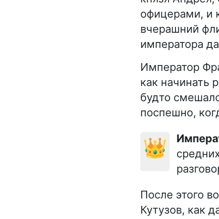
офицерами, и 
вчерашний фли
императора да
Император Фра
как начинать р
будто смешался
поспешно, ког
Импер
👑
средних
разгово
После этого в
Кутузов, как д