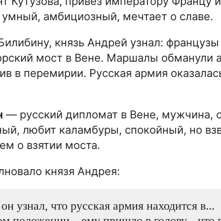
т Кутузова, привёз императору Францу и
 умный, амбициозный, мечтает о славе.
Билибину, князь Андрей узнал: французы
орский мост в Вене. Маршалы обманули 
рив в перемирии. Русская армия оказалас
н
— русский дипломат в Вене, мужчина, 
ый, любит каламбуры, спокойный, но в
ем о взятии моста.
лновало князя Андрея:
он узнал, что русская армия находится в...
 положении... ему пришло в голову... что в