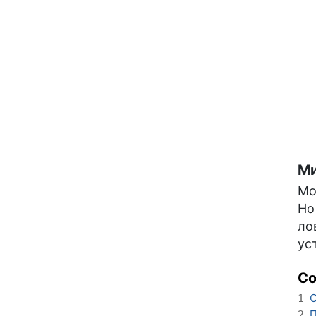
Ми
Мо
Но
ло
ус
С
О
1
П
2