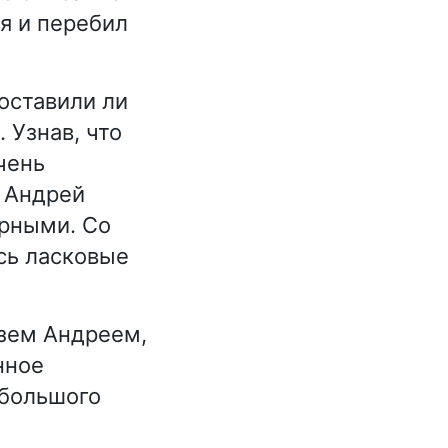
ся и перебил
оставили ли
 Узнав, что
чень
ь Андрей
орными. Со
ись ласковые
язем Андреем,
нное
 большого