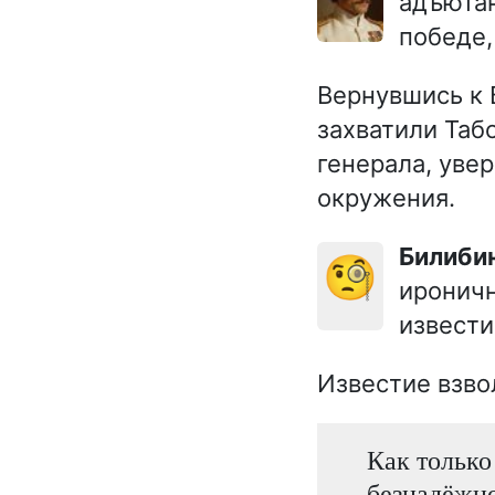
адъютан
победе,
Вернувшись к 
захватили Таб
генерала, уве
окружения.
Билиби
🧐
ироничн
извести
Известие взво
Как только 
безнадёжном