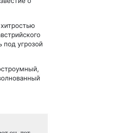
звестие о
 хитростью
австрийского
ь под угрозой
остроумный,
зволнованный
от он, тот