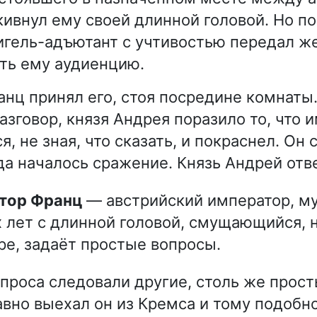
кивнул ему своей длинной головой. Но п
гель-адъютант с учтивостью передал ж
ть ему аудиенцию.
нц принял его, стоя посредине комнаты
азговор, князя Андрея поразило то, что 
, не зная, что сказать, и покраснел. Он 
да началось сражение. Князь Андрей отв
атор Франц
— австрийский император, м
 лет с длинной головой, смущающийся, 
ре, задаёт простые вопросы.
опроса следовали другие, столь же прост
авно выехал он из Кремса и тому подобн