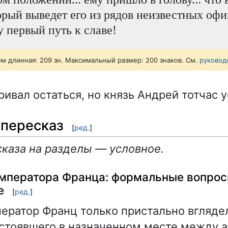
орый выведет его из рядов неизвестных офи
у первый путь к славе!
ом длинная: 209 зн. Максимальный размер: 200 знаков. См.
руковод
ривал остаться, но князь Андрей тотчас 
пересказ
[
ред.
]
каза на разделы — условное.
императора Франца: формальные вопрос
е
[
ред.
]
ератор Франц только пристально вгляде
 стоявшего в назначенном месте между 