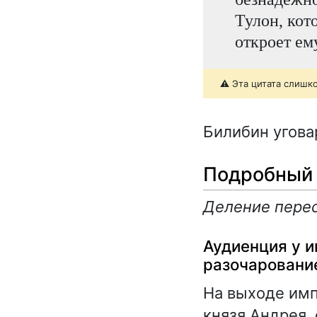
Тулон, кот
откроет ем
⚠️ Эта цитата слишк
Билибин угова
Подробный 
Деление перес
Аудиенция у 
разочаровани
На выходе имп
князя Андрея,