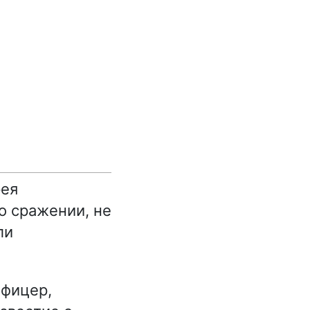
рея
о сражении, не
ли
фицер,