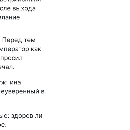
осле выхода
елание
. Перед тем
император как
спросил
ечал.
ужчина
неуверенный в
ые: здоров ли
ое.