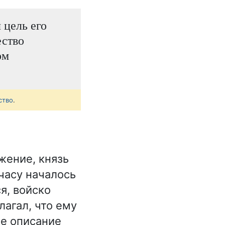
 цель его
ество
ом
ство
.
жение, князь
часу началось
я, войско
лагал, что ему
ое описание