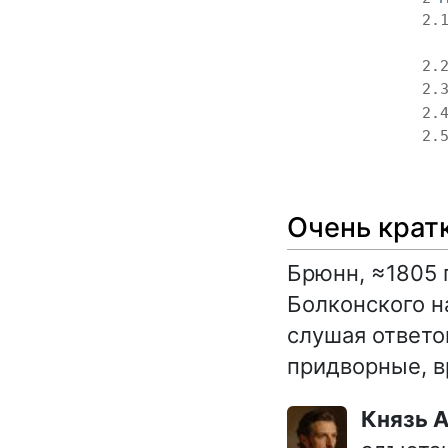
2.
2.
2.
2.
2.
Очень крат
Брюнн, ≈1805 
Болконского н
слушая ответо
придворные, в
Князь