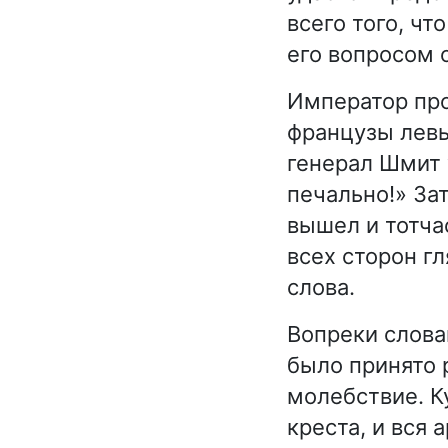
всего того, чт
его вопросом 
Император про
французы левы
генерал Шмит 
печально!» За
вышел и тотча
всех сторон г
слова.
Вопреки слова
было принято 
молебствие. К
креста, и вся 