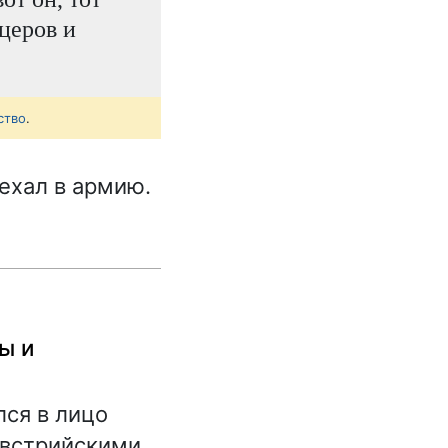
церов и
ство
.
уехал в армию.
ы и
лся в лицо
австрийскими