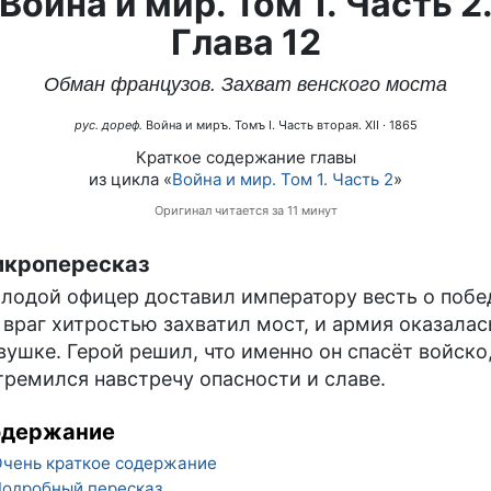
Война и мир. Том 1. Часть 2
Глава 12
Обман французов. Захват венского моста
рус. дореф.
Война и миръ. Томъ I. Часть вторая. XII
· 1865
Краткое содержание главы
из цикла «
Война и мир. Том 1. Часть 2
»
Оригинал читается за 11 минут
кропересказ
лодой офицер доставил императору весть о побе
 враг хитростью захватил мост, и армия оказалас
вушке. Герой решил, что именно он спасёт войско,
тремился навстречу опасности и славе.
одержание
чень краткое содержание
одробный пересказ