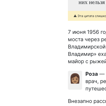
них нельзя
⚠️ Эта цитата слишк
7 июня 1956 г
моста через р
Владимирской 
Владимир» еха
майор с рыжей
Роза
— 
👩🏽
врач, р
путешес
Внезапно расс