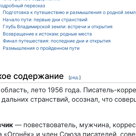
одробный пересказ
Подготовка к путешествию и размышления о родной земл
1
Начало пути: первые дни странствий
2
Глубь Владимирской земли: встречи и открытия
3
Возвращение к истокам: родные места
4
Финал путешествия: последние дни и открытия
5
Размышления о пройденном пути
6
кое содержание
[
ред.
]
область, лето 1956 года. Писатель-корр
 дальних странствий, осознал, что совер
зчик
— повествователь, мужчина, корре
 «Огонёк» и член Союза писателей, со