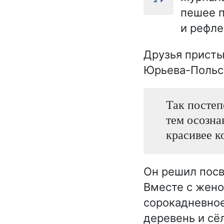
пешее 
и рефл
Друзья присты
Юрьева-Польск
Так постеп
тем осозна
красивее ко
Он решил посв
Вместе с жено
сорокадневное
деревень и сё