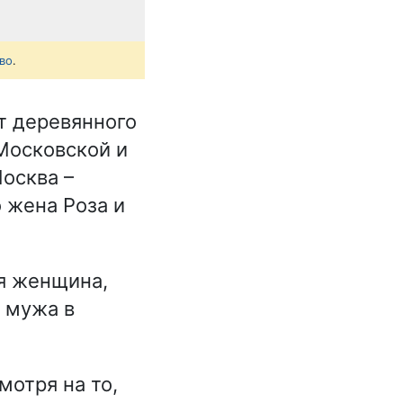
во
.
т деревянного
Московской и
осква –
 жена Роза и
я женщина,
 мужа в
мотря на то,