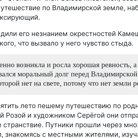
путешествие по Владимирской земле, н
ексирующий.
дили его незнанием окрестностей Каме
ого, что вызвало у него чувство стыда.
енно возникла и росла хорошая ревность, а
вался моральный долг перед Владимирской
торой нет на свете, потому что нет земли р
ятить лето пешему путешествию по род
й Розой и художником Серёгой они отпр
 странствие. Путники прошли через мн
л, знакомясь с местными жителями, изуч