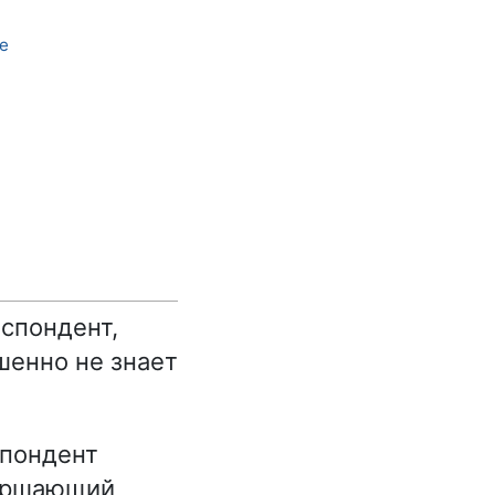
е
еспондент,
шенно не знает
спондент
вершающий