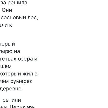
оза решила
. Они
 сосновый лес,
шли к
оторый
тырю на
тствах озера и
ывшем
который жил в
нием сумерек
деревне.
стретили
еки Шеридарь.