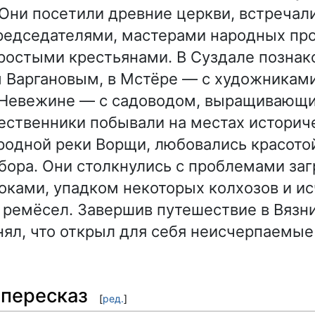
 Они посетили древние церкви, встречал
редседателями, мастерами народных пр
ростыми крестьянами. В Суздале познак
 Варгановым, в Мстёре — с художникам
 Невежине — с садоводом, выращивающ
ественники побывали на местах историче
родной реки Ворщи, любовались красото
бора. Они столкнулись с проблемами заг
оками, упадком некоторых колхозов и и
ремёсел. Завершив путешествие в Вязни
нял, что открыл для себя неисчерпаемые
пересказ
[
ред.
]