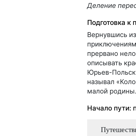
Деление перес
Подготовка к
Вернувшись из
приключениями
прервано нело
описывать кра
Юрьев-Польски
называл «Коло
малой родины
Начало пути: 
Путешестви