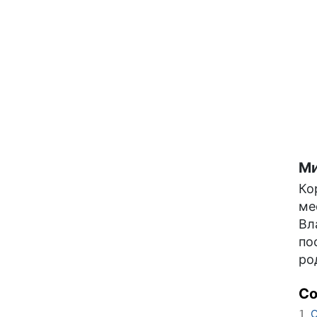
Ми
Ко
ме
Вл
по
ро
С
О
1