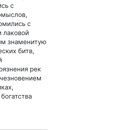
ись с
омыслов,
омились с
и лаковой
им знаменитую
ских битв,
й
рязнения рек
счезновением
ках,
 богатства