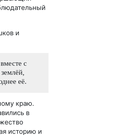
аблюдательный
шков и
 вместе с
 землёй,
однее её.
ному краю.
авились в
ожество
ая историю и