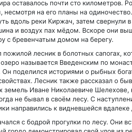
ира оставалось почти сто километров. Р
, несмотря на его планы на одиночество
ть вдоль реки Киржач, затем свернули в
шина и воздух пах мёдом. Вскоре они вы
у с бревенчатым домом на берегу.
 пожилой лесник в болотных сапогах, к
о озеро называется Введенским по монас
. Он поделился историями о рыбных бога
свойствах. Лесник также рассказал о б
х земель Иване Николаевиче Шелехове, 
огда не бывал в своём лесу. С наступле
ки направились к видневшейся вдалеке 
ачался с бодрой прогулки по лесу. Они в
ый гордо демонстрировал свой улов из р