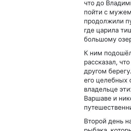
что до Владим
пойти с мужем
продолжили пу
где царила ти
большому озер
К ним подошёл
рассказал, чт
другом берегу
его целебных 
владельце эти
Варшаве и ник
путешественни
Второй день н
рыбака, котор