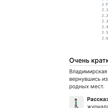
П
2
2.
2.
2.
2.
2.
2.
Очень крат
Владимирская 
вернувшись из
родных мест.
Расска
🚶🏽‍♂️
журнала