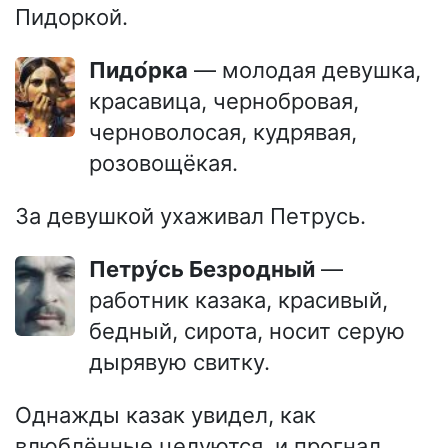
Пидоркой.
Пидо́рка
— молодая девушка,
красавица, чернобровая,
черноволосая, кудрявая,
розовощёкая.
За девушкой ухаживал Петрусь.
Петру́сь Безродный
—
работник казака, красивый,
бедный, сирота, носит серую
дырявую свитку.
Однажды казак увидел, как
влюблённые целуются, и прогнал