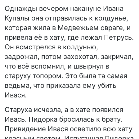
Однажды вечером накануне Ивана
Купалы она отправилась к колдунье,
которая жила в Медвежьем овраге, и
привела её в хату, где лежал Петрусь.
Он всмотрелся в колдунью,
задрожал, потом захохотал, закричал,
что всё вспомнил, и швырнул в
старуху топором. Это была та самая
ведьма, что приказала ему убить
Ивася.
Старуха исчезла, а в хате появился
Ивась. Пидорка бросилась к брату.
Привидение Ивася осветило всю хату
красным светом. Испуганная Пидорка