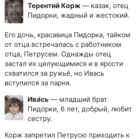
Терентий Корж
— казак, отец
Пидорки, жадный и жестокий.
Его дочь, красавица Пидорка, тайком
от отца встречалась с работником
отца, Петрусем. Однажды отец
застал их целующимися и в ярости
схватился за ружьё, но Ивась
вступился за парня.
Ива́сь
— младший брат
Пидорки, 6 лет, добрый, любит
сестру.
Корж запретил Петрусю приходить к