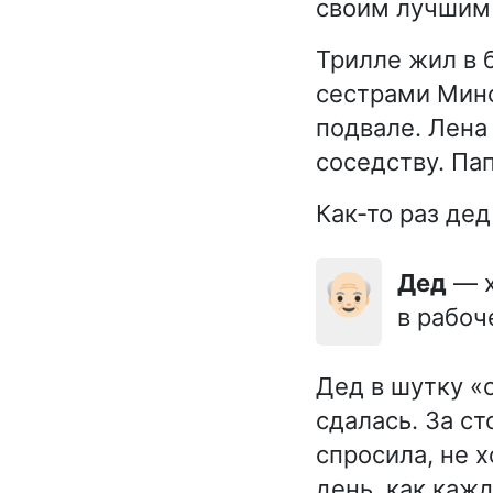
своим лучшим
Трилле жил в
сестрами Мино
подвале. Лена
соседству. Па
Как-то раз де
👴🏻
Дед
— х
в рабоч
Дед в шутку «
сдалась. За с
спросила, не 
день, как каж