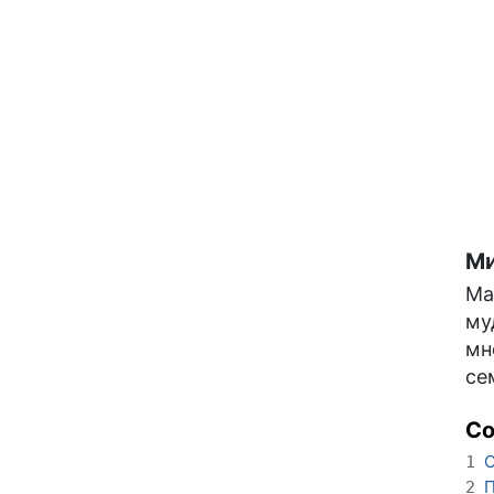
Ми
Ма
му
мн
се
С
О
1
П
2