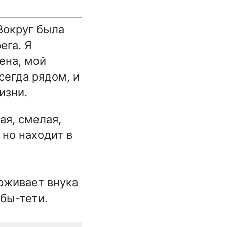
Вокруг была
ега. Я
ена, мой
сегда рядом, и
изни.
ая, смелая,
 но находит в
рживает внука
абы-тети.