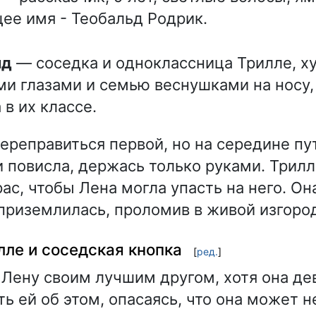
ее имя - Теобальд Родрик.
ид
— соседка и одноклассница Трилле, ху
и глазами и семью веснушками на носу,
 в их классе.
ереправиться первой, но на середине пу
и повисла, держась только руками. Трил
ас, чтобы Лена могла упасть на него. Он
приземлилась, проломив в живой изгоро
ле и соседская кнопка
[
ред.
]
 Лену своим лучшим другом, хотя она дев
ь ей об этом, опасаясь, что она может н