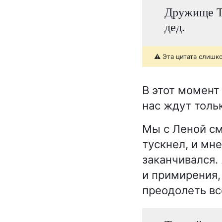
Дружище Тр
дед.
⚠️ Эта цитата слишк
В этот момент 
нас ждут толь
Мы с Леной см
тускнел, и мне
заканчивался. 
и примирения,
преодолеть все