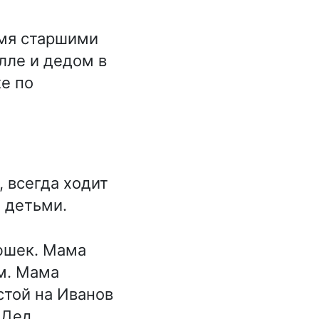
умя старшими
лле и дедом в
е по
, всегда ходит
 детьми.
люшек. Мама
ем. Мама
стой на Иванов
 Дед