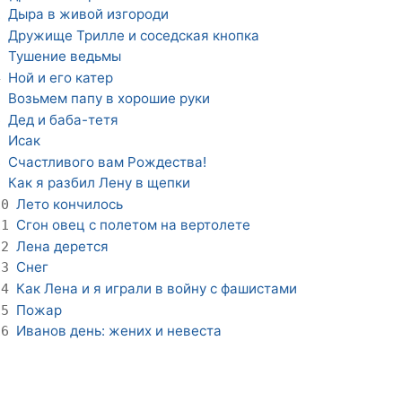
Дыра в живой изгороди
1
Дружище Трилле и соседская кнопка
2
Тушение ведьмы
3
Ной и его катер
4
Возьмем папу в хорошие руки
5
Дед и баба-тетя
6
Исак
7
Счастливого вам Рождества!
8
Как я разбил Лену в щепки
9
Лето кончилось
10
Сгон овец с полетом на вертолете
11
Лена дерется
12
Снег
13
Как Лена и я играли в войну с фашистами
14
Пожар
15
Иванов день: жених и невеста
16