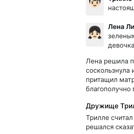
👦🏻
настоящ
Лена Л
👧🏻
зеленым
девочка
Лена решила п
соскользнула 
притащил матр
благополучно 
Дружище Трил
Трилле считал
решался сказат