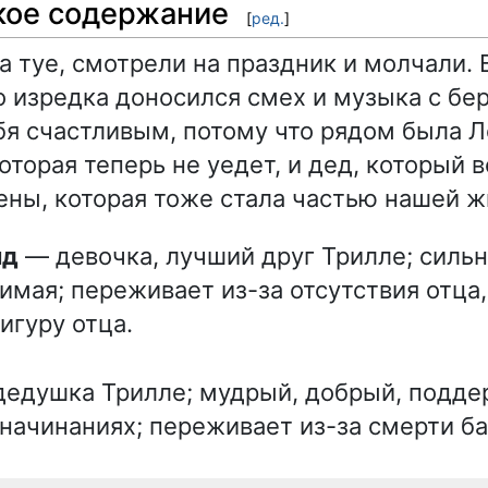
кое содержание
[
ред.
]
а туе, смотрели на праздник и молчали. 
о изредка доносился смех и музыка с бер
бя счастливым, потому что рядом была Л
оторая теперь не уедет, и дед, который в
ены, которая тоже стала частью нашей ж
ид
— девочка, лучший друг Трилле; сильн
имая; переживает из-за отсутствия отца,
игуру отца.
едушка Трилле; мудрый, добрый, подде
 начинаниях; переживает из-за смерти б