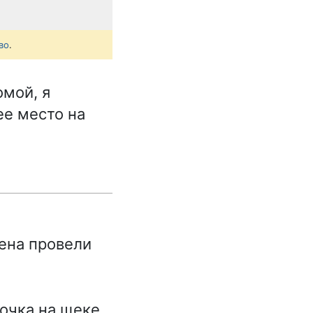
во
.
омой, я
ее место на
ена провели
очка на щеке,