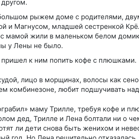
 другом.
 большом рыжем доме с родителями, дв
й и Магнусом, младшей сестренкой Крё
 с мамой жили в маленьком белом домик
пы у Лены не было.
д пришел к ним попить кофе с плюшками.
удой, лицо в морщинах, волосы как сено
ем комбинезоне, любит подшучивать над
ограбил» маму Трилле, требуя кофе и п
толом дед, Трилле и Лена болтали ни о ч
хотят ли дети снова быть женихом и неве
дый год. Но Лена решительно отказалась.