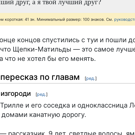
ший друг, а я твой лучший друг?
ом короткая: 41 зн. Минимальный размер: 100 знаков. См.
руководст
конце концов спустились с туи и пошли д
 что Щепки-Матильды — это самое лучш
за что не хотел бы его менять.
пересказ по главам
[
ред.
]
 изгороди
[
ред.
]
Трилле и его соседка и одноклассница Л
 домами канатную дорогу.
— рассказчик, 9 лет, светлые волосы, ям