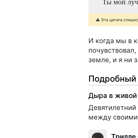
Ты мой луч
⚠️ Эта цитата слишк
И когда мы в 
почувствовал,
земле, и я ни 
Подробный 
Дыра в живой
Девятилетний 
между своими
Трилле