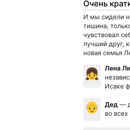
Очень крат
И мы сидели н
тишина, тольк
чувствовал се
лучший друг, к
новая семья Л
Лена Л
👧
независ
Исаке ф
👴
Дед
— д
во всех