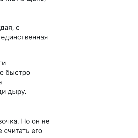
дая, с
 единственная
ти
ле быстро
а
ди дыру.
очка. Но он не
е считать его