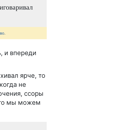
иговаривал
тво
.
, и впереди
хивал ярче, то
когда не
лючения, ссоры
 что мы можем