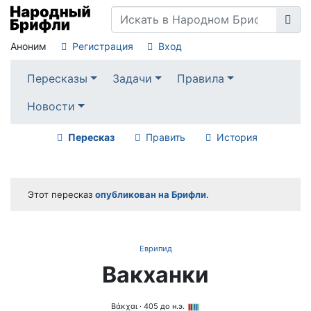
Аноним
Регистрация
Вход
Пересказы
Задачи
Правила
Новости
Пересказ
Править
История
Этот пересказ
опубликован на Брифли
.
Еврипид
Вакханки
Βάκχαι
· 405 до н.э.