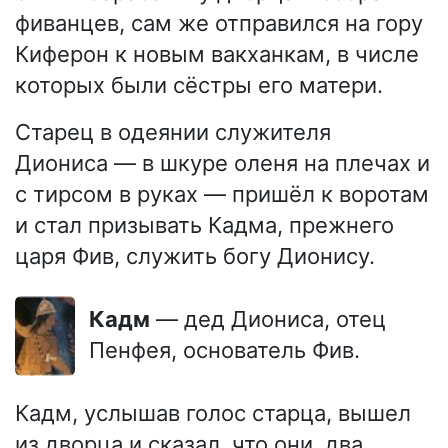
фиванцев, сам же отправился на гору
Киферон к новым вакханкам, в числе
которых были сёстры его матери.
Старец в одеянии служителя
Диониса — в шкуре оленя на плечах и
с тирсом в руках — пришёл к воротам
и стал призывать Кадма, прежнего
царя Фив, служить богу Дионису.
Кадм
— дед Диониса, отец
Пенфея, основатель Фив.
Кадм, услышав голос старца, вышел
из дворца и сказал, что они, два