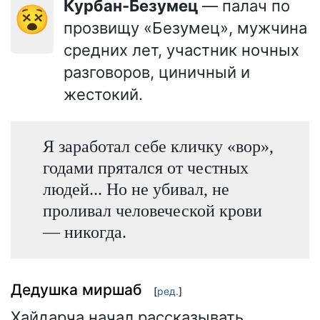
Курбан-Безумец
— палач по
😵
прозвищу «Безумец», мужчина
средних лет, участник ночных
разговоров, циничный и
жестокий.
Я заработал себе кличку «вор»,
годами прятался от честных
людей... Но не убивал, не
проливал человеческой крови
— никогда.
Дедушка миршаб
[
ред.
]
Хайдарча начал рассказывать