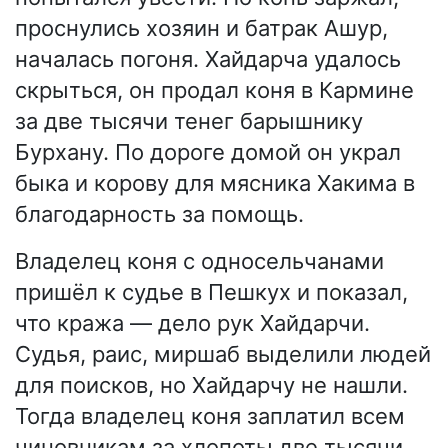
проснулись хозяин и батрак Ашур,
началась погоня. Хайдарча удалось
скрыться, он продал коня в Кармине
за две тысячи тенег барышнику
Бурхану. По дороге домой он украл
быка и корову для мясника Хакима в
благодарность за помощь.
Владелец коня с односельчанами
пришёл к судье в Пешкух и показал,
что кража — дело рук Хайдарчи.
Судья, раис, миршаб выделили людей
для поисков, но Хайдарчу не нашли.
Тогда владелец коня заплатил всем
чиновникам за хлопоты две тысячи