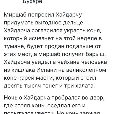
Бухаре.
Миршаб попросил Хайдарчу
придумать выгодное дельце.
Хайдарча согласился украсть коня,
который исчезнет на этой неделе в
тумане, будет продан подальше от
этих мест, а миршаб получит барыш.
Хайдарча увидел в чайхане человека
из кишлака Испани на великолепном
коне карей масти, который стоил
десять тысяч тенег и три халата.
Ночью Хайдарча пробрался во двор,
где стоял конь, оседлал его и
попытался увести. Но конь заржал,