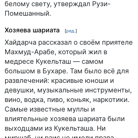
белому свету, утверждал Рузи-
Помешанный.
Хозяева шариата
[
ред.
]
Хайдарча рассказал о своём приятеле
Махмуд-Арабе, который жил в
медресе Кукельташ — самом
большом в Бухаре. Там было всё для
развлечений: красивые юноши и
девушки, музыкальные инструменты,
вино, водка, пиво, коньяк, наркотики.
Самые известные муллы и
влиятельные хозяева шариата были
выходцами из Кукельташа. Ни
миршаб, ни раис не имели права