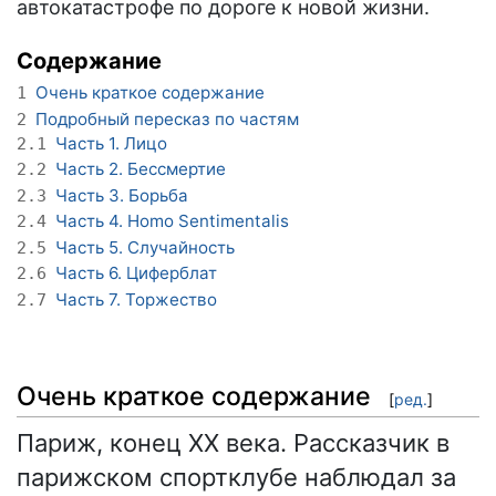
автокатастрофе по дороге к новой жизни.
Содержание
Очень краткое содержание
1
Подробный пересказ по частям
2
Часть 1. Лицо
2.1
Часть 2. Бессмертие
2.2
Часть 3. Борьба
2.3
Часть 4. Homo Sentimentalis
2.4
Часть 5. Случайность
2.5
Часть 6. Циферблат
2.6
Часть 7. Торжество
2.7
Очень краткое содержание
[
ред.
]
Париж, конец XX века. Рассказчик в
парижском спортклубе наблюдал за