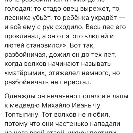
голодал: то стадо овец вырежет, то
лесника убьёт, то ребёнка украдёт —
и всё ему с рук сходило. Весь лес его
проклинал, а он от этого «лютей и
лютей становился». Вот так,
разбойничая, дожил он до тех лет,
когда волков начинают называть
«матёрыми», отяжелел немного, но
разбойничать не перестал.
Однажды он нечаянно попался в лапы
к медведю Михайло Иванычу
Топтыгину. Тот волков не любил,
потому что они частенько нападали
на него всей стаей, шкуру портили.