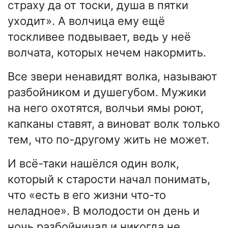
страху да от тоски, душа в пятки
уходит». А волчица ему ещё
тоскливее подвывает, ведь у неё
волчата, которых нечем накормить.
Все звери ненавидят волка, называют
разбойником и душегубом. Мужики
на него охотятся, волчьи ямы роют,
капканы ставят, а виноват волк только
тем, что по-другому жить не может.
И всё-таки нашёлся один волк,
который к старости начал понимать,
что «есть в его жизни что-то
неладное». В молодости он день и
ночь разбойничал и никогда не