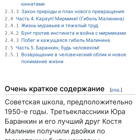
юннатами
Закон природы и план нового превращения
2.3.3
Часть 4. Караул! Мирмики! (Гибель Малинина)
2.4
Жизнь муравьев и тяжелый труд
2.4.1
Бунт против инстинкта и война с мирмиками
2.4.2
Побег и кажущаяся гибель Малинина
2.4.3
Часть 5. Баранкин, будь человеком!
2.5
Возвращение в человеческий облик и новое
2.5.1
понимание жизни
Очень краткое содержание
[
ред.
]
Советская школа, предположительно
1950-е годы. Третьеклассники Юра
Баранкин и его лучший друг Костя
Малинин получили двойки по