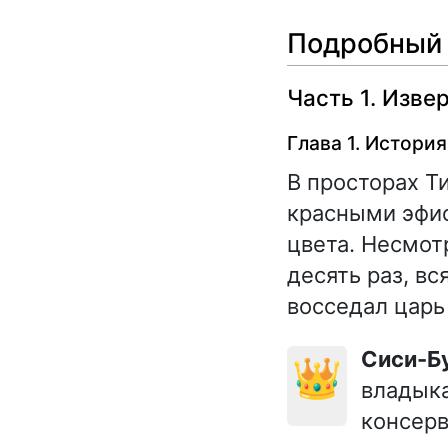
Подробный 
Часть 1. Изве
Глава 1. Истори
В просторах Т
красными эфи
цвета. Несмот
десять раз, в
восседал царь
Сиси-Б
👑
владыка
консерв