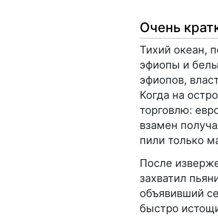
Очень крат
Тихий океан, 
эфиопы и белы
эфиопов, влас
Когда на остр
торговлю: евр
взамен получа
пили только м
После изверже
захватил пьян
объявивший се
быстро истощи