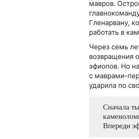
мавров. Остро
главнокоманду
Гленарвану, к
работать в ка
Через семь ле
возвращения о
эфиопов. Но н
с маврами-пер
ударила по св
Сначала ты
каменоломн
Впереди эф