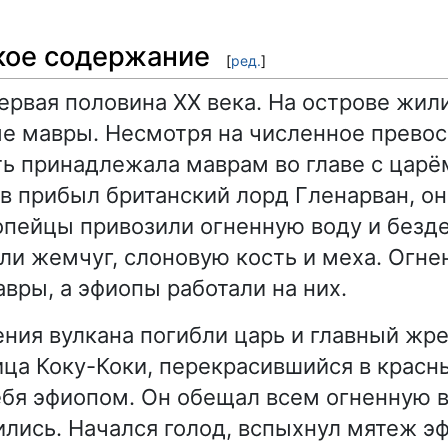
кое содержание
[
ред.
]
первая половина XX века. На острове жил
е мавры. Несмотря на численное прево
ть принадлежала маврам во главе с царё
ов прибыл британский лорд Гленарван, он
опейцы привозили огненную воду и безде
ли жемчуг, слоновую кость и меха. Огне
авры, а эфиопы работали на них.
ния вулкана погибли царь и главный жре
ица Коку-Коки, перекрасившийся в красн
бя эфиопом. Он обещал всем огненную в
лись. Начался голод, вспыхнул мятеж э