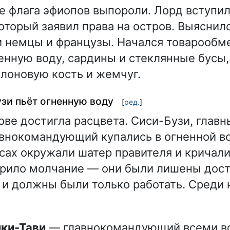
е флага эфиопов выпороли. Лорд вступил
оторый заявил права на остров. Выяснило
 немцы и французы. Начался товарообм
енную воду, сардины и стеклянные бусы,
слоновую кость и жемчуг.
узи пьёт огненную воду
[
ред.
]
ове достигла расцвета. Сиси-Бузи, глав
внокомандующий купались в огненной в
сах окружали шатер правителя и кричали
рило молчание — они были лишены дост
 и должны были только работать. Среди 
ики-Тави
— главнокомандующий всеми 