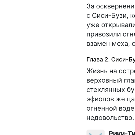
За осквернени
с Сиси-Бузи, к
уже открывали
привозили огн
взамен меха, 
Глава 2. Сиси-Б
Жизнь на остр
верховный гла
стеклянных бу
эфиопов же ца
огненной воде
недовольство.
Рики-Т