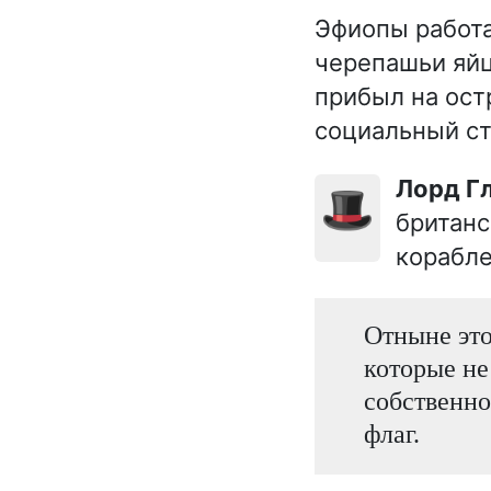
Эфиопы работа
черепашьи яйц
прибыл на ост
социальный ст
Лорд 
🎩
британс
корабле
Отныне это
которые не
собственно
флаг.