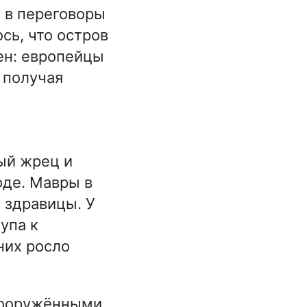
 в переговоры
сь, что остров
ен: европейцы
 получая
ный жрец и
оде. Мавры в
 здравицы. У
упа к
них росло
вооружёнными