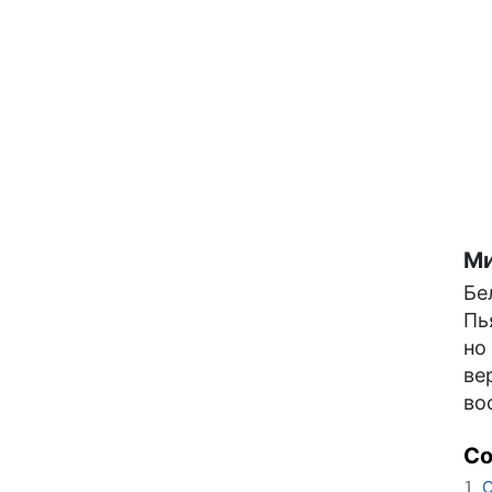
Ми
Бе
Пь
но
ве
во
С
О
1