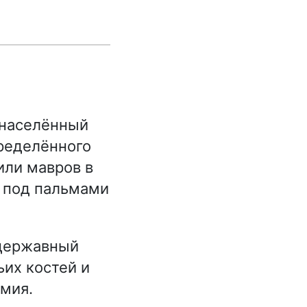
 населённый
ределённого
или мавров в
е под пальмами
одержавный
ьих костей и
мия.