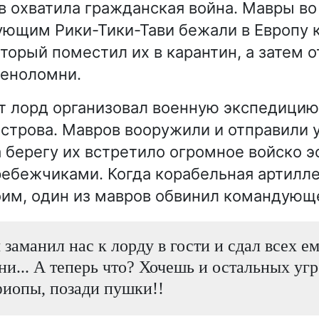
в охватила гражданская война. Мавры во 
ющим Рики-Тики-Тави бежали в Европу 
оторый поместил их в карантин, а затем 
меноломни.
т лорд организовал военную экспедицию
строва. Мавров вооружили и отправили 
а берегу их встретило огромное войско 
ебежчиками. Когда корабельная артилл
оим, один из мавров обвинил командующ
 заманил нас к лорду в гости и сдал всех ем
и... А теперь что? Хочешь и остальных угр
иопы, позади пушки!!