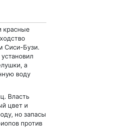
и красные
сходство
м Сиси-Бузи.
 установил
лушки, а
нную воду
ц. Власть
ый цвет и
оду, но запасы
фиопов против