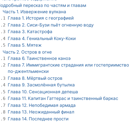
одробный пересказ по частям и главам
Часть 1. Извержение вулкана
1
Глава 1. История с географией
1.1
Глава 2. Сиси-Бузи пьёт огненную воду
1.2
Глава 3. Катастрофа
1.3
Глава 4. Гениальный Коку-Коки
1.4
Глава 5. Мятеж
1.5
Часть 2. Остров в огне
2
Глава 6. Таинственное каноэ
2.1
Глава 7. Иммигрантские страдания или гостеприимство
2.2
по-джентльменски
Глава 8. Мёртвый остров
2.3
Глава 9. Засмолённая бутылка
2.4
Глава 10. Сенсационная депеша
2.5
Глава 11. Капитан Гаттерас и таинственный баркас
2.6
Глава 12. Непобедимая армада
2.7
Глава 13. Неожиданный финал
2.8
Глава 14. Последнее прости
2.9