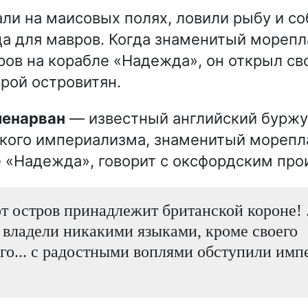
ли на маисовых полях, ловили рыбу и с
а для мавров. Когда знаменитый морепл
ров на корабле «Надежда», он открыл с
рой островитян.
Гленарван
— известный английский буржуй
кого империализма, знаменитый морепл
 «Надежда», говорит с оксфордским пр
т остров принадлежит британской короне! 
 владели никакими языками, кроме своего
го... с радостными воплями обступили имп