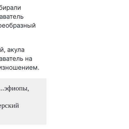
обирали
аватель
воеобразный
, акула
аватель на
оизношением.
...эфиопы,
ерский