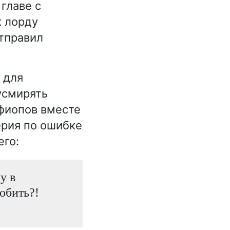
главе с
к лорду
отправил
 для
усмирять
эфиопов вместе
ерия по ошибке
его:
у в
обить?!