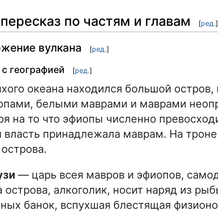
пересказ по частям и главам
[
ред.
]
ржение вулкана
[
ред.
]
я с географией
[
ред.
]
ихого океана находился большой остров,
опами, белыми маврами и маврами неоп
ря на то что эфиопы численно превосход
ся власть принадлежала маврам. На трон
 острова.
узи
— царь всея мавров и эфиопов, сам
 острова, алкоголик, носит наряд из рыб
ных банок, вспухшая блестящая физионо