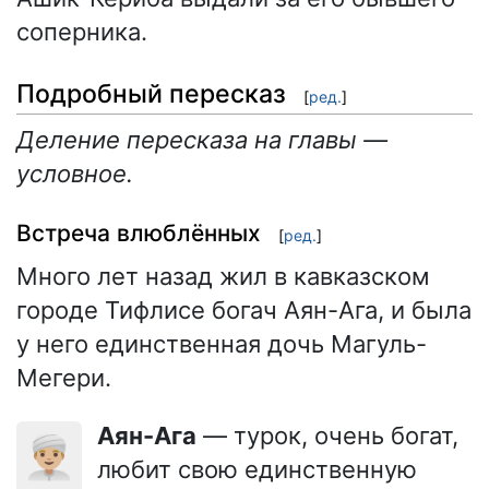
соперника.
Подробный пересказ
[
ред.
]
Деление пересказа на главы —
условное.
Встреча влюблённых
[
ред.
]
Много лет назад жил в кавказском
городе Тифлисе богач Аян-Ага, и была
у него единственная дочь Магуль-
Мегери.
Аян-Ага
— турок, очень богат,
👳🏼‍♂️
любит свою единственную