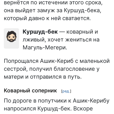
вернётся по истечении этого срока,
она выйдет замуж за Куршуд-бека,
который давно к ней сватается.
Куршуд-бек
— коварный и
🧔🏻
лживый, хочет жениться на
Магуль-Мегери.
Попрощался Ашик-Кериб с маленькой
сестрой, получил благословение у
матери и отправился в путь.
Коварный соперник
[
ред.
]
По дороге в попутчики к Ашик-Керибу
напросился Куршуд-бек. Вскоре