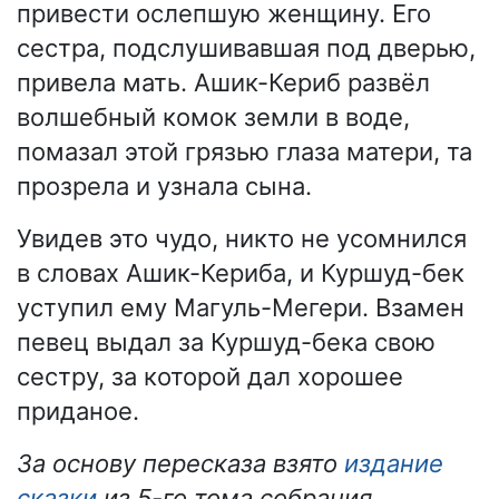
привести ослепшую женщину. Его
сестра, подслушивавшая под дверью,
привела мать. Ашик-Кериб развёл
волшебный комок земли в воде,
помазал этой грязью глаза матери, та
прозрела и узнала сына.
Увидев это чудо, никто не усомнился
в словах Ашик-Кериба, и Куршуд-бек
уступил ему Магуль-Мегери. Взамен
певец выдал за Куршуд-бека свою
сестру, за которой дал хорошее
приданое.
За основу пересказа взято
издание
сказки
из 5-го тома собрания