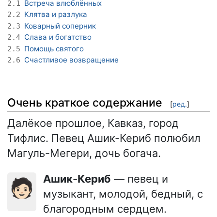
Встреча влюблённых
2.1
Клятва и разлука
2.2
Коварный соперник
2.3
Слава и богатство
2.4
Помощь святого
2.5
Счастливое возвращение
2.6
Очень краткое содержание
[
ред.
]
Далёкое прошлое, Кавказ, город
Тифлис. Певец Ашик-Кериб полюбил
Магуль-Мегери, дочь богача.
Ашик-Кериб
— певец и
🧑🏻
музыкант, молодой, бедный, с
благородным сердцем.