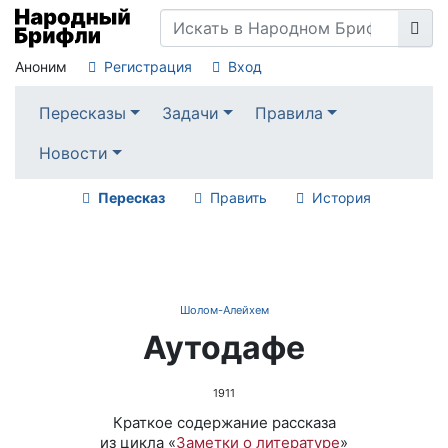
Аноним
Регистрация
Вход
Пересказы
Задачи
Правила
Новости
Пересказ
Править
История
Шолом-Алейхем
Аутодафе
1911
Краткое содержание рассказа
из цикла «
Заметки о литературе
»