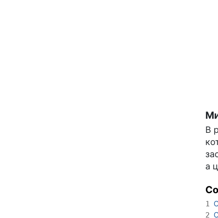
Ми
В 
ко
за
а 
С
С
1
С
2