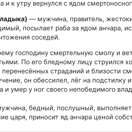
а и к утру вернулся с ядом смертоносног
Владыка)
— мужчина, правитель, жестоки
имый, посылает раба за ядом анчара, ис
чтожения соседей.
оему господину смертельную смолу и вет
ьями. По его бледному лицу струился х
 перенесённых страданий и близости см
чение, он обессилел, лёг на подстилку и
 и умер у ног своего непобедимого вла
ужчина, бедный, послушный, выполняет
ие царя, приносит яд анчара ценой собс