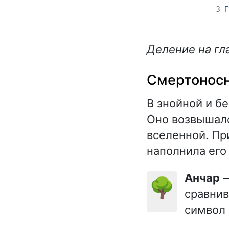
Г
3
Деление на гл
Смертоносн
В знойной и б
Оно возвышало
вселенной. При
наполнила его
Анчар
—
🌳
сравнив
символ 