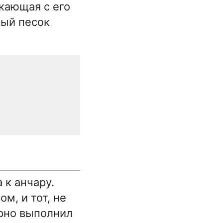
екающая с его
ный песок
к анчару.
м, и тот, не
орно выполнил