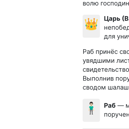
волю господин
Царь (
👑
непобед
для уни
Раб принёс св
увядшими лист
свидетельство
Выполнив пору
сводом шалаша
🧍🏻‍♂️
Раб
— м
поручен