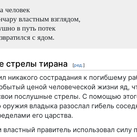
а человек
нчару властным взглядом,
ушно в путь потек
звратился с ядом.
е стрелы тирана
[
ред.
]
ил никакого сострадания к погибшему ра
обытый ценой человеческой жизни яд, ч
свои послушные стрелы. С помощью этог
 оружия владыка разослал гибель сосед
еделами его царства.
и властный правитель использовал силу 