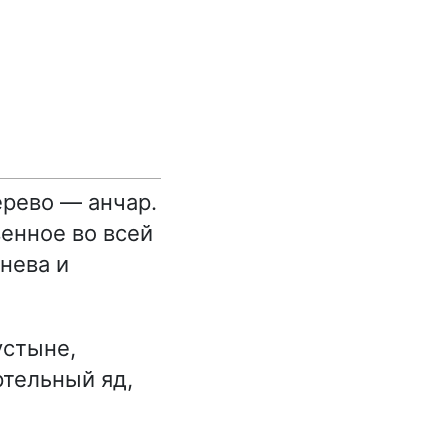
ерево — анчар.
енное во всей
гнева и
устыне,
ртельный яд,