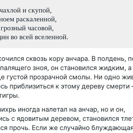
чахлой и скупой,
зноем раскаленной,
 грозный часовой,
ин во всей вселенной.
очился сквозь кору анчара. В полдень, 
палящего зноя, он становился жидким, а
де густой прозрачной смолы. Ни одно жи
сь приблизиться к этому дереву смерти 
тигры.
хрь иногда налетал на анчар, но и он,
сь с ядовитым деревом, становился тл
ся прочь. Если же случайно блуждающая