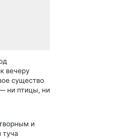
под
 к вечеру
вое существо
— ни птицы, ни
етворным и
 туча