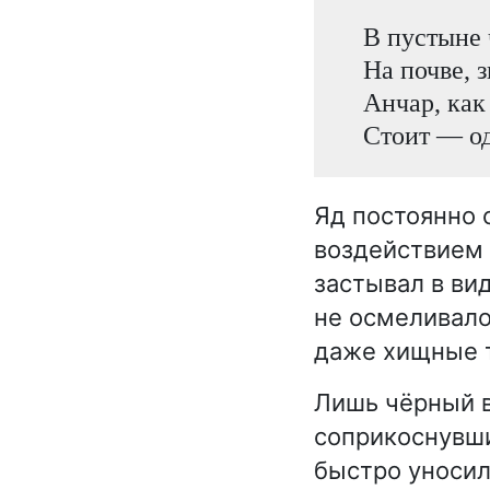
В пустыне 
На почве, 
Анчар, как
Стоит — од
Яд постоянно с
воздействием 
застывал в ви
не осмеливало
даже хищные 
Лишь чёрный ви
соприкоснувши
быстро уносил