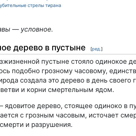
убительные стрелы тирана
авы — условное.
ое дерево в пустыне
[
ред.
]
езжизненной пустыне стояло одинокое д
сь подобно грозному часовому, единств
рода создала это дерево в день своего 
 ветви и корни смертельным ядом.
 ядовитое дерево, стоящее одиноко в п
ается с грозным часовым, источает сме
смерти и разрушения.