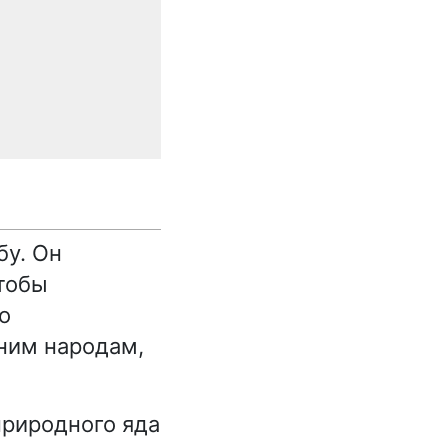
бу. Он
тобы
о
ним народам,
природного яда