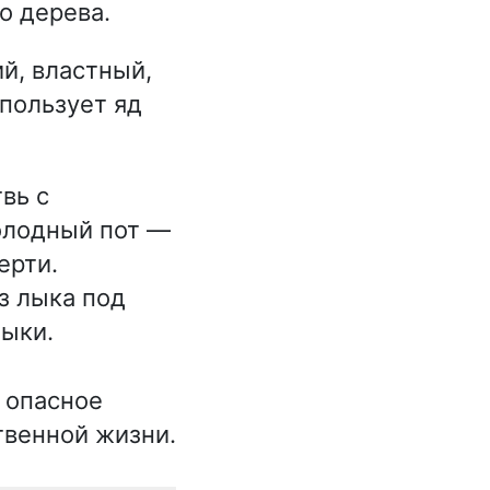
о дерева.
й, властный,
пользует яд
вь с
олодный пот —
ерти.
з лыка под
дыки.
 опасное
твенной жизни.