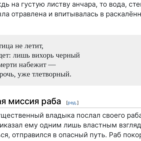
дь на густую листву анчара, то вода, ст
ыла отравлена и впитывалась в раскалён
тица не летит,
дет: лишь вихорь черный
смерти набежит —
рочь, уже тлетворный.
я миссия раба
[
ред.
]
ественный владыка послал своего раба 
иказал ему одним лишь властным взглядо
ся, отправился в опасный путь. Раб пок