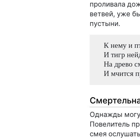
проливала дож
ветвей, уже б
пустыни.
К нему и п
И тигр ней
На древо 
И мчится п
Смертельна
Однажды могущ
Повелитель пр
смея ослушать