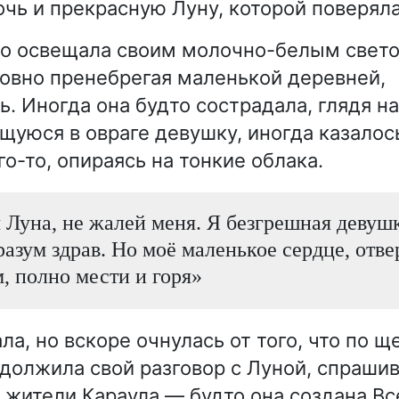
чь и прекрасную Луну, которой поверяла
то освещала своим молочно-белым свет
словно пренебрегая маленькой деревней,
ь. Иногда она будто сострадала, глядя н
щуюся в овраге девушку, иногда казалось
о-то, опираясь на тонкие облака.
я Луна, не жалей меня. Я безгрешная девуш
разум здрав. Но моё маленькое сердце, отве
, полно мести и горя»
а, но вскоре очнулась от того, что по щ
одолжила свой разговор с Луной, спрашив
ят жители Караула — будто она создана 