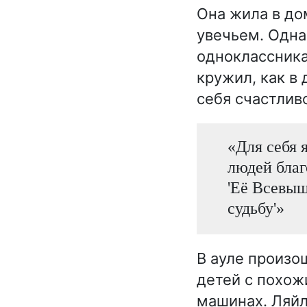
Она жила в до
увечьем. Одна
одноклассника 
кружил, как в
себя счастливо
«Для себя 
людей благ
'Её Всевыш
судьбу'»
В ауле произо
детей с похож
машинах. Ляйля