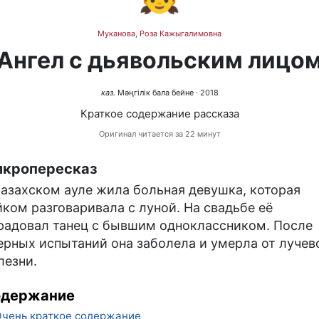
Муканова, Роза Кажыгалимовна
Ангел с дьявольским лицо
каз.
Мәңгілік бала бейне
· 2018
Краткое содержание рассказа
Оригинал читается за 22 минут
кропересказ
казахском ауле жила больная девушка, которая
йком разговаривала с луной. На свадьбе её
радовал танец с бывшим одноклассником. После
ерных испытаний она заболела и умерла от лучев
лезни.
одержание
чень краткое содержание