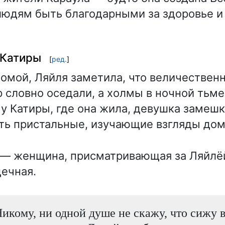
юдям быть благодарными за здоровье и
 Катиры
[
ред.
]
омой, Ляйля заметила, что величестве
 словно оседали, а холмы в ночной тьме
у Катиры, где она жила, девушка замешк
ть пристальные, изучающие взгляды до
— женщина, присматривающая за Ляйлёй
ечная.
 Никому, ни одной душе не скажу, что сижу 