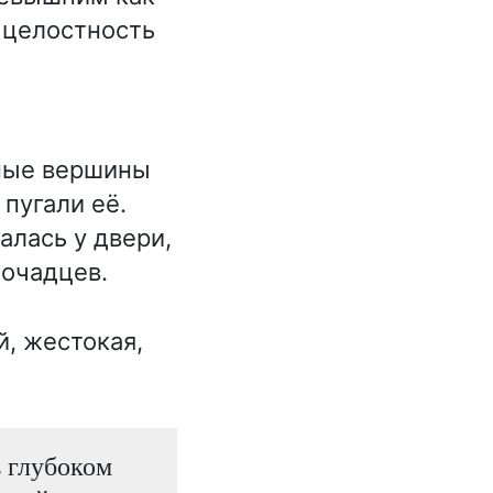
 целостность
нные вершины
 пугали её.
алась у двери,
мочадцев.
, жестокая,
в глубоком