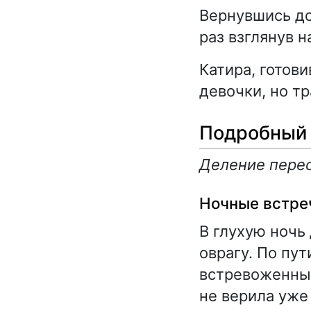
Вернувшись до
раз взглянув н
Катира, готов
девочки, но т
Подробный 
Деление перес
Ночные встре
В глухую ночь
оврагу. По пу
встревоженный
не верила уже 