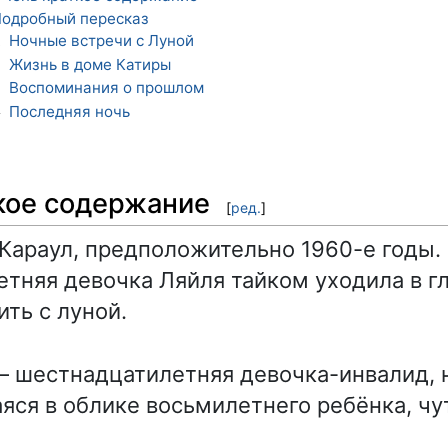
одробный пересказ
Ночные встречи с Луной
1
Жизнь в доме Катиры
2
Воспоминания о прошлом
3
Последняя ночь
4
кое содержание
[
ред.
]
 Караул, предположительно 1960-е годы
тняя девочка Ляйля тайком уходила в гл
ить с луной.
 шестнадцатилетняя девочка-инвалид, 
яся в облике восьмилетнего ребёнка, чу