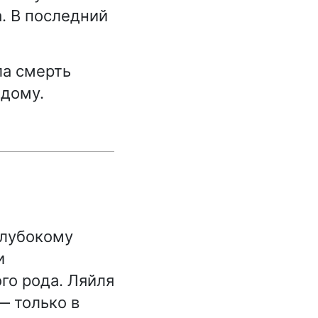
. В последний
ла смерть
 дому.
глубокому
и
го рода. Ляйля
— только в