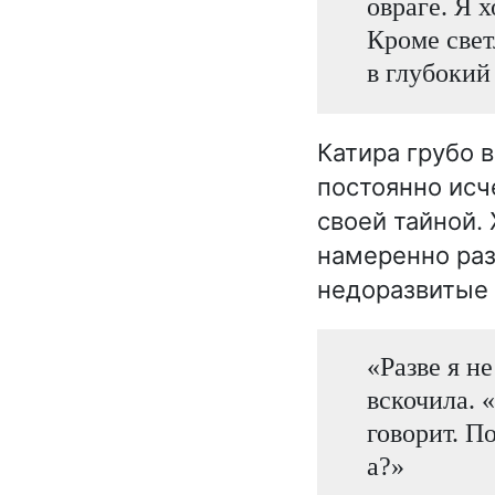
овраге. Я 
Кроме свет
в глубокий
Катира грубо в
постоянно исч
своей тайной.
намеренно раз
недоразвитые 
«Разве я н
вскочила. «
говорит. П
а?»