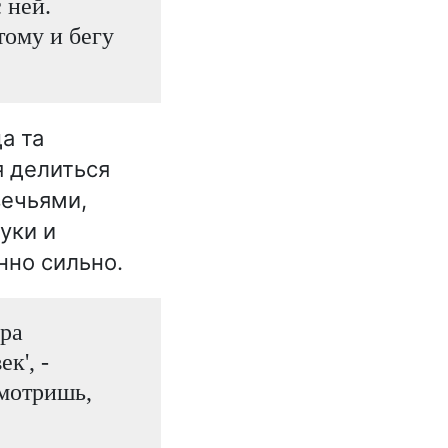
 ней.
тому и бегу
а та
я делиться
вечьями,
уки и
нно сильно.
ира
к', -
смотришь,