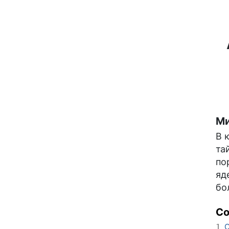
Ми
В 
та
по
яд
бо
С
О
1