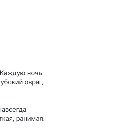
. Каждую ночь
убокий овраг,
навсегда
ткая, ранимая.