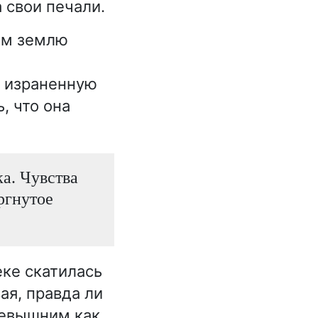
 свои печали.
ом землю
а израненную
, что она
ка. Чувства
ргнутое
еке скатилась
ая, правда ли
Всевышним как