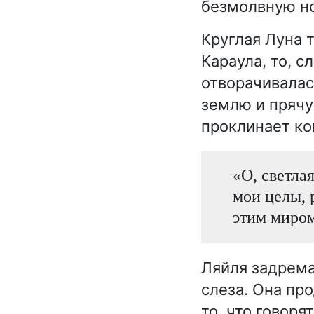
безмолвную но
Круглая Луна 
Караула, то, 
отворачивалас
землю и прячу
проклинает ког
«О, светла
мои целы, 
этим миром
Ляйля задремал
слеза. Она пр
то, что говор