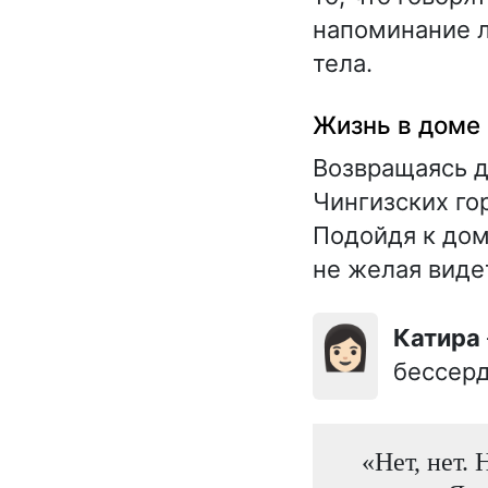
напоминание л
тела.
Жизнь в доме
Возвращаясь д
Чингизских гор
Подойдя к дом
не желая виде
👩🏻
Катира
бессерд
«Нет, нет.