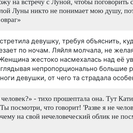
хожу на встречу с Луной, чтобы поговорить с
лой Луны никто не понимает мою душу, по
 овраг»
стретила девушку, требуя объяснить, куд
езает по ночам. Ляйля молчала, не жела
 Женщина жестоко насмехалась над её у
глядывая непропорционально большие р
ноги девушки, от чего та страдала особе
е человек?» - тихо прошептала она. Тут Кат
Ты посмотри, что говорит! 'Разве я не челове
очему на свой нечеловеческий облик не по