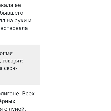
екала её
 бывшего
ял на руки и
увствовала
яющая
 говорят:
за свою
лигоне. Всех
чёрных
я с луной.