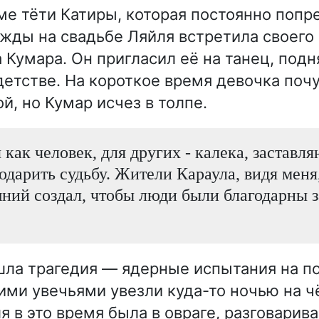
ме тёти Катиры, которая постоянно попр
жды на свадьбе Ляйля встретила своего
Кумара. Он пригласил её на танец, подн
 детстве. На короткое время девочка поч
й, но Кумар исчез в толпе.
я как человек, для других - калека, заставл
одарить судьбу. Жители Караула, видя меня,
ний создал, чтобы люди были благодарны 
шла трагедия — ядерные испытания на по
ими увечьями увезли куда-то ночью на 
 в это время была в овраге, разговарива