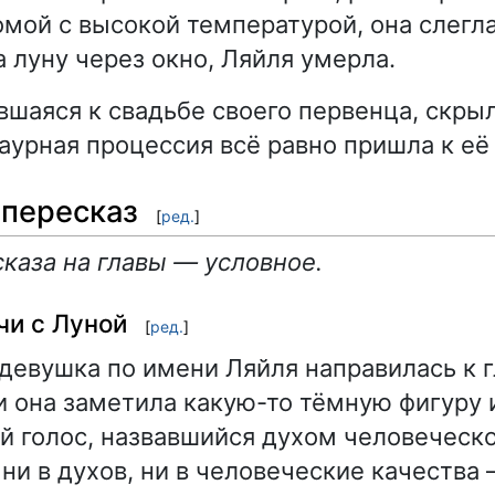
мой с высокой температурой, она слегла
а луну через окно, Ляйля умерла.
ившаяся к свадьбе своего первенца, скры
раурная процессия всё равно пришла к её
пересказ
[
ред.
]
каза на главы — условное.
чи с Луной
[
ред.
]
 девушка по имени Ляйля направилась к 
ти она заметила какую-то тёмную фигуру 
 голос, назвавшийся духом человеческо
ни в духов, ни в человеческие качества 