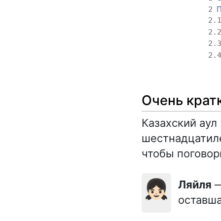
П
2
2.
2.
2.
2.
Очень крат
Казахский аул
шестнадцатиле
чтобы поговор
👧🏻
Ляйля
—
оставша