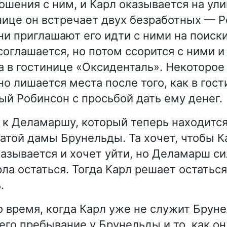
ошения с ним, и Карл оказывается на ули
инице он встречает двух безработных — 
и приглашают его идти с ними на поиски
соглашается, но потом ссорится с ними и
а в гостинице «Оксиденталь». Некоторое
но лишается места после того, как в гос
ый Робинсон с просьбой дать ему денег.
 к Деламаршу, который теперь находитс
гатой дамы Брунельды. Та хочет, чтобы К
тказывается и хочет уйти, но Деламарш с
ла остаться. Тогда Карл решает остаться
.
о время, когда Карл уже не служит Бруне
го пребывание у Брунельды и то, как он