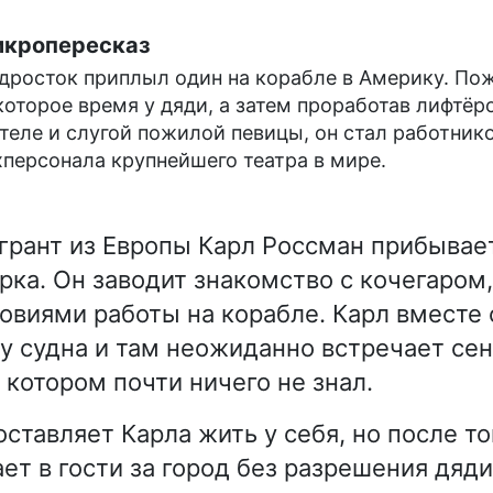
кропересказ
дросток приплыл один на корабле в Америку. По
которое время у дяди, а затем проработав лифтёр
отеле и слугой пожилой певицы, он стал работник
хперсонала крупнейшего театра в мире.
грант из Европы Карл Россман прибывае
рка. Он заводит знакомство с кочегаром
овиями работы на корабле. Карл вместе 
ну судна и там неожиданно встречает сен
 котором почти ничего не знал.
ставляет Карла жить у себя, но после то
ет в гости за город без разрешения дяди