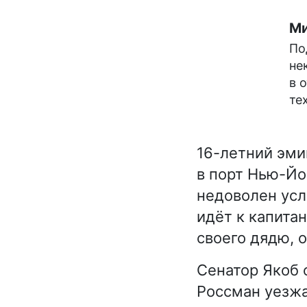
Ми
По
не
в 
те
16-летний эми
в порт Нью-Йо
недоволен усл
идёт к капита
своего дядю, о
Сенатор Якоб о
Россман уезжа