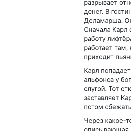
разрывает отн
денег. В гост
Деламарша. Он
Сначала Карл 
работу лифтёр
работает там, 
приходит пьян
Карл попадает
альфонса у бо
слугой. Тот о
заставляет Кар
потом сбежать
Через какое-т
описывающая е