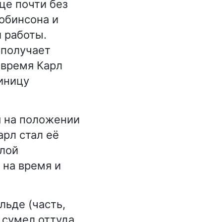
це почти без
Робинсона и
 работы.
 получает
 время Карл
тиницу
я на положении
арл стал её
илой
 на время и
льде (часть,
 сумел оттуда