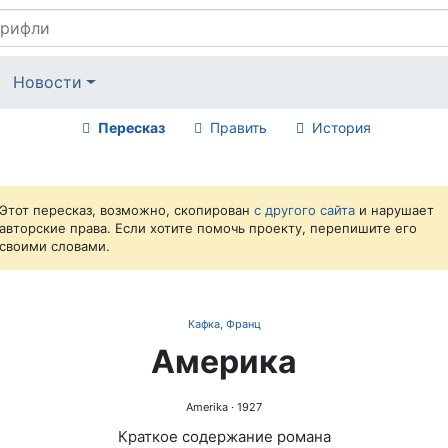
Новости
Пересказ
Править
История
Этот пересказ, возможно, скопирован
с другого сайта
и нарушает
авторские права. Если хотите помочь проекту, перепишите его
своими словами.
Кафка, Франц
Америка
Amerika
· 1927
Краткое содержание романа