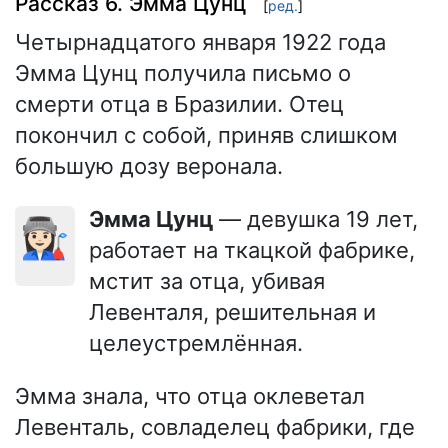
Рассказ 6. Эмма Цунц
[
ред.
]
Четырнадцатого января 1922 года
Эмма Цунц получила письмо о
смерти отца в Бразилии. Отец
покончил с собой, приняв слишком
большую дозу веронала.
Эмма Цунц
— девушка 19 лет,
👩🏻‍🏭
работает на ткацкой фабрике,
мстит за отца, убивая
Левенталя, решительная и
целеустремлённая.
Эмма знала, что отца оклеветал
Левенталь, совладелец фабрики, где