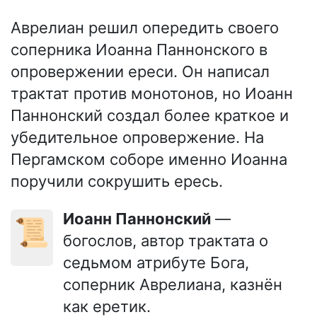
Аврелиан решил опередить своего
соперника Иоанна Паннонского в
опровержении ереси. Он написал
трактат против монотонов, но Иоанн
Паннонский создал более краткое и
убедительное опровержение. На
Пергамском соборе именно Иоанна
поручили сокрушить ересь.
Иоанн Паннонский
—
📜
богослов, автор трактата о
седьмом атрибуте Бога,
соперник Аврелиана, казнён
как еретик.