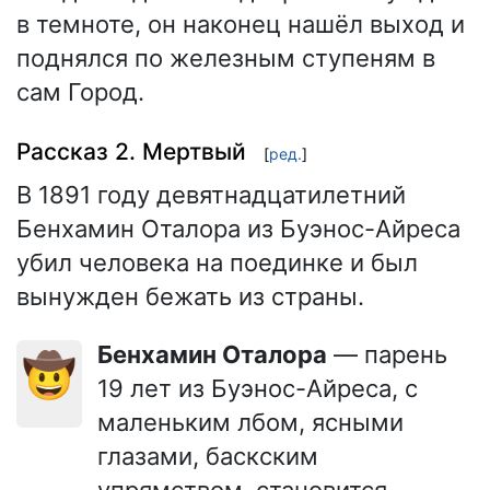
в темноте, он наконец нашёл выход и
поднялся по железным ступеням в
сам Город.
Рассказ 2. Мертвый
[
ред.
]
В 1891 году девятнадцатилетний
Бенхамин Оталора из Буэнос-Айреса
убил человека на поединке и был
вынужден бежать из страны.
Бенхамин Оталора
— парень
🤠
19 лет из Буэнос-Айреса, с
маленьким лбом, ясными
глазами, баскским
упрямством, становится