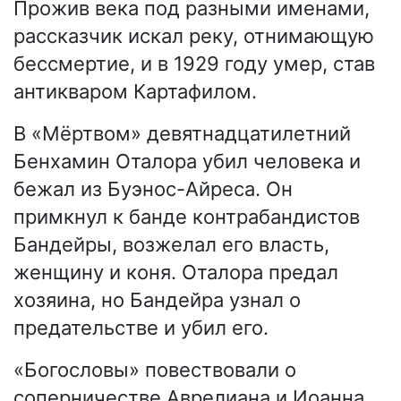
Прожив века под разными именами,
рассказчик искал реку, отнимающую
бессмертие, и в 1929 году умер, став
антикваром Картафилом.
В «Мёртвом» девятнадцатилетний
Бенхамин Оталора убил человека и
бежал из Буэнос-Айреса. Он
примкнул к банде контрабандистов
Бандейры, возжелал его власть,
женщину и коня. Оталора предал
хозяина, но Бандейра узнал о
предательстве и убил его.
«Богословы» повествовали о
соперничестве Аврелиана и Иоанна