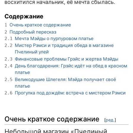
восхитился начальник, её мечта сбылась.
Содержание
Очень краткое содержание
1
Подробный пересказ
2
Мечта Мэйды о пурпуровом платье
2.1
Мистер Рэмси и традиция обеда в магазине
2.2
Пчелиный улей
Финансовые проблемы Грэйс и жертва Мэйды
2.3
День благодарения: Грэйс идёт на обед в красном
2.4
платье
Великодушие Шлегеля: Мэйда получает своё
2.5
платье
Прогулка под дождём: встреча с мистером Рэмси
2.6
Очень краткое содержание
[
ред.
]
Небольшой магазин «Пчелиный